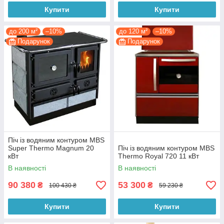
Купити
Купити
до 200 м²
–10%
до 120 м²
–10%
Подарунок
Подарунок
Піч із водяним контуром MBS
Super Thermo Magnum 20
Піч із водяним контуром MBS
кВт
Thermo Royal 720 11 кВт
В наявності
В наявності
90 380
53 300
₴
₴
100 430 ₴
59 230 ₴
Купити
Купити