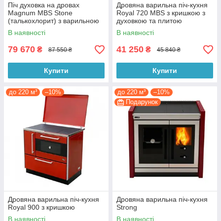
Піч духовка на дровах
Дровяна варильна піч-кухня
Magnum MBS Stone
Royal 720 MBS з кришкою з
(талькохлорит) з варильною
духовкою та плитою
поверхнею
В наявності
В наявності
79 670
41 250
₴
₴
87 550 ₴
45 840 ₴
Купити
Купити
до 220 м³
–10%
до 220 м³
–10%
Подарунок
Дровяна варильна піч-кухня
Дровяна варильна піч-кухня
Royal 900 з кришкою
Strong
В наявності
В наявності