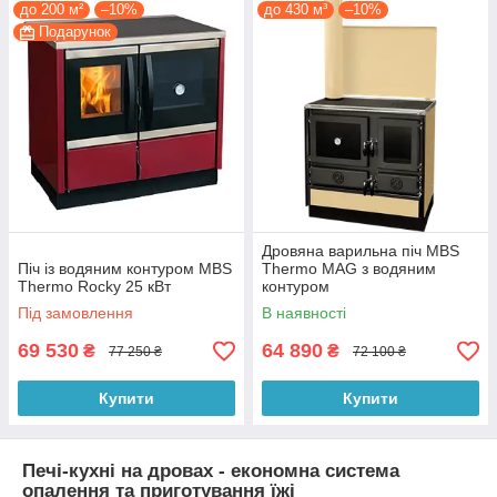
до 200 м²
–10%
до 430 м³
–10%
Подарунок
Дровяна варильна піч MBS
Піч із водяним контуром MBS
Thermo MAG з водяним
Thermo Rocky 25 кВт
контуром
Під замовлення
В наявності
69 530
64 890
₴
₴
77 250 ₴
72 100 ₴
Купити
Купити
Печі-кухні на дровах - економна система
опалення та приготування їжі