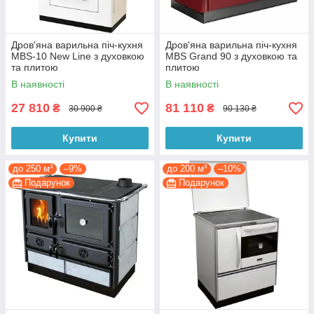
Дров'яна варильна піч-кухня
Дров'яна варильна піч-кухня
MBS-10 New Line з духовкою
MBS Grand 90 з духовкою та
та плитою
плитою
В наявності
В наявності
27 810
81 110
₴
₴
30 900 ₴
90 130 ₴
Купити
Купити
до 250 м³
–9%
до 200 м³
–10%
Подарунок
Подарунок