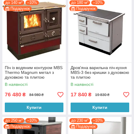
до 140 м²
–10%
до 180 м³
–10%
Подарунок
Подарунок
Піч із водяним контуром MBS
Дров'яна варильна піч-кухня
Thermo Magnum метал з
MBS-3 без кришки з духовкою
духовкою та плитою
та плитою
В наявності
В наявності
76 480
17 840
₴
₴
84 980 ₴
19 830 ₴
Купити
Купити
до 250 м³
–10%
до 230 м³
–10%
Подарунок
Подарунок