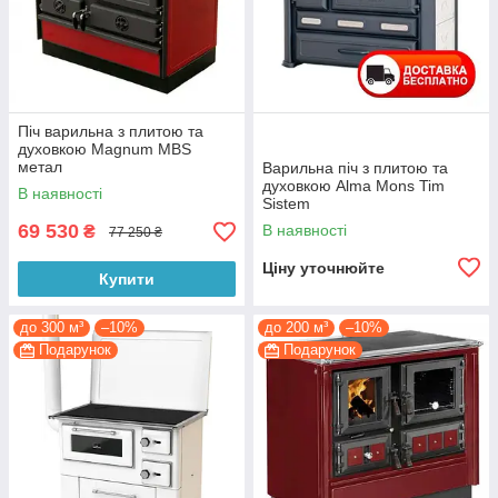
Піч варильна з плитою та
духовкою Magnum MBS
метал
Варильна піч з плитою та
духовкою Alma Mons Tim
В наявності
Sistem
69 530
В наявності
₴
77 250 ₴
Ціну уточнюйте
Купити
до 300 м³
–10%
до 200 м³
–10%
Подарунок
Подарунок