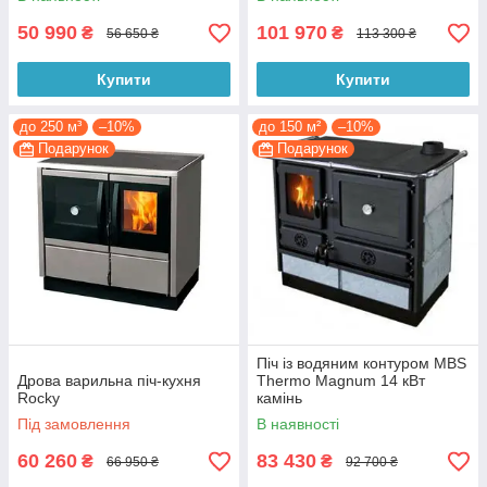
50 990
101 970
₴
₴
56 650 ₴
113 300 ₴
Купити
Купити
до 250 м³
–10%
до 150 м²
–10%
Подарунок
Подарунок
Піч із водяним контуром MBS
Дрова варильна піч-кухня
Thermo Magnum 14 кВт
Rocky
камінь
Під замовлення
В наявності
60 260
83 430
₴
₴
66 950 ₴
92 700 ₴