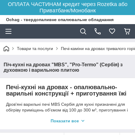
ОПЛАТА ЧАСТИНАМ кредит через Rozetka або
Приватбанк/Монобанк
Ochag - твердопаливне опалювальне обладнання
Товари та послуги
Печі-каміни на дровах тривалого гор
Піч-кухні на дровах "MBS", "Pro-Termo" (Сербія) з
духовкою і варильною плитою
Печі-кухні на дровах - опалювально-
варильні конструкції + приготування їжі
Дров'яні варильні печі MBS Сербія для кухні призначені для
обігріву приміщень об'ємом від 100 до 300 м³, приготування і
запікання їжі в духовці. Печі-кухні з водяним контуром
Показати все
використовуються для центрального опалення будинку.
Сербська компанія "МБС", "Pro-Termo", "Alfa-Plam" вже давно