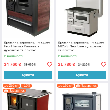
Дров'яна варильна піч кухня
Дров'яна варильна піч кухня
Pro-Thermo Panonia з
MBS-9 New Line з духовкою
духовкою та плитою
та плитою
В наявності
В наявності
34 760
21 780
₴
₴
38 630 ₴
24 210 ₴
Купити
Купити
до 250 м³
–10%
до 160 м³
Подарунок
Подарунок