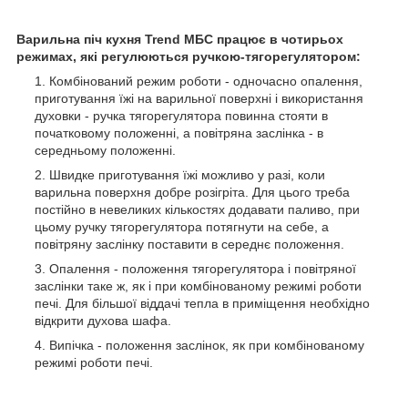
Варильна піч кухня Trend МБС працює в чотирьох
режимах, які регулюються ручкою-тягорегулятором:
Комбінований режим роботи - одночасно опалення,
приготування їжі на варильної поверхні і використання
духовки - ручка тягорегулятора повинна стояти в
початковому положенні, а повітряна заслінка - в
середньому положенні.
Швидке приготування їжі можливо у разі, коли
варильна поверхня добре розігріта. Для цього треба
постійно в невеликих кількостях додавати паливо, при
цьому ручку тягорегулятора потягнути на себе, а
повітряну заслінку поставити в середнє положення.
Опалення - положення тягорегулятора і повітряної
заслінки таке ж, як і при комбінованому режимі роботи
печі. Для більшої віддачі тепла в приміщення необхідно
відкрити духова шафа.
Випічка - положення заслінок, як при комбінованому
режимі роботи печі.