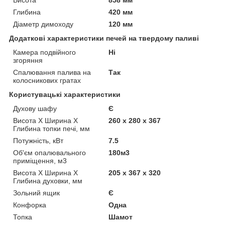
Висота
858 мм
Глибина
420 мм
Діаметр димоходу
120 мм
Додаткові характеристики печей на твердому паливі
Камера подвійного
Ні
згоряння
Спалювання палива на
Так
колосникових гратах
Користувацькі характеристики
Духову шафу
Є
Висота Х Ширина Х
260 х 280 х 367
Глибина топки печі, мм
Потужність, кВт
7.5
Об'єм опалювального
180м3
приміщення, м3
Висота Х Ширина Х
205 х 367 х 320
Глибина духовки, мм
Зольний ящик
Є
Конфорка
Одна
Топка
Шамот