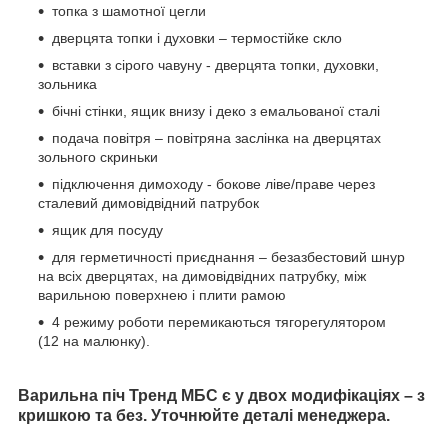
топка з шамотної цегли
дверцята топки і духовки – термостійке скло
вставки з сірого чавуну - дверцята топки, духовки,
зольника
бічні стінки, ящик внизу і деко з емальованої сталі
подача повітря – повітряна заслінка на дверцятах
зольного скриньки
підключення димоходу - бокове ліве/праве через
сталевий димовідвідний патрубок
ящик для посуду
для герметичності приєднання – безазбестовий шнур
на всіх дверцятах, на димовідвідних патрубку, між
варильною поверхнею і плити рамою
4 режиму роботи перемикаються тягорегулятором
(12 на малюнку).
Варильна піч Тренд МБС є у двох модифікаціях – з
кришкою та без. Уточнюйте деталі менеджера.