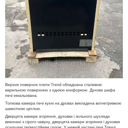
Верхня поверхня плити Trend обладнана сталевою
варильною поверхнею з однією конфоркою. Духова шафа
печі емальована.
Топкова камера печі кухні на дровах викладена вогнетривкою
шамотною цеглою.
Дверцята камери згоряння, духовки і зольного шухляди
виконані з сірого чавуну, дверцята камери згоряння і духовки
оснащені термостійким склом. У нижній частині печі Тренд