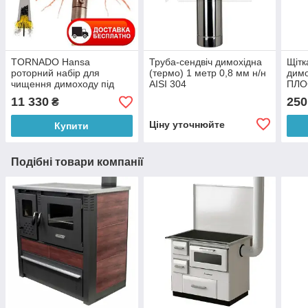
TORNADO Hansa
Труба-сендвіч димохідна
Щітк
роторний набір для
(термо) 1 метр 0,8 мм н/н
дим
чищення димоходу під
AISI 304
ПЛОС
дриль (Литва)
різь
11 330
250
₴
Ціну уточнюйте
Купити
Подібні товари компанії