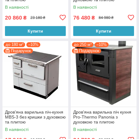
В наявності
В наявності
20 860
76 480
₴
₴
23 180 ₴
84 980 ₴
Купити
Купити
до 180 м³
–10%
до 250 м³
–10%
Подарунок
Подарунок
Дров'яна варильна піч-кухня
Дров'яна варильна піч кухня
MBS-3 без кришки з духовкою
Pro-Thermo Panonia з
та плитою
духовкою та плитою
В наявності
В наявності