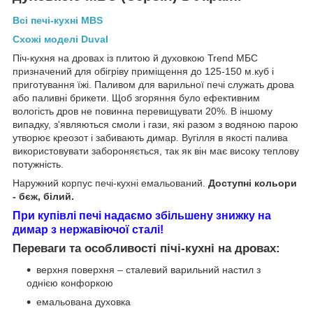
Всі печі-кухні MBS
Схожі моделі Duval
Піч-кухня на дровах із плитою й духовкою Trend МБС
призначений для обігріву приміщення до 125-150 м.куб і
приготування їжі. Паливом для варильної печі служать дрова
або паливні брикети. Щоб згоряння було ефективним
вологість дров не повинна перевищувати 20%. В іншому
випадку, з'являються смоли і гази, які разом з водяною парою
утворює креозот і забивають димар. Вугілля в якості палива
використовувати забороняється, так як він має високу теплову
потужність.
Наружний корпус печі-кухні емальований.
Доступні кольори
- бєж, білий.
При купівлі печі надаємо збільшену знижку на
димар з нержавіючої сталі!
Переваги та особливості пічі-кухні на дровах:
верхня поверхня – сталевий варильний настил з
однією конфоркою
емальована духовка