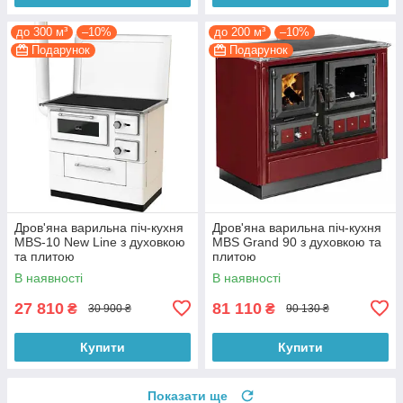
до 300 м³
–10%
до 200 м³
–10%
Подарунок
Подарунок
Дров'яна варильна піч-кухня
Дров'яна варильна піч-кухня
MBS-10 New Line з духовкою
MBS Grand 90 з духовкою та
та плитою
плитою
В наявності
В наявності
27 810
81 110
₴
₴
30 900 ₴
90 130 ₴
Купити
Купити
Показати ще