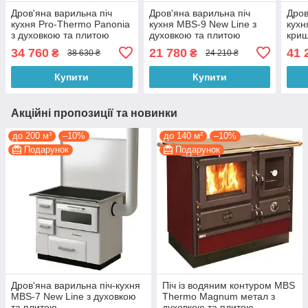
Дров'яна варильна піч
Дров'яна варильна піч
Дров
кухня Pro-Thermo Panonia
кухня MBS-9 New Line з
кухн
з духовкою та плитою
духовкою та плитою
криш
пли
34 760
21 780
41 
₴
₴
38 630 ₴
24 210 ₴
Купити
Купити
Акційні пропозиції та новинки
до 200 м³
–10%
до 140 м²
–10%
Подарунок
Подарунок
Дров'яна варильна піч-кухня
Піч із водяним контуром MBS
MBS-7 New Line з духовкою
Thermo Magnum метал з
та плитою
духовкою та плитою