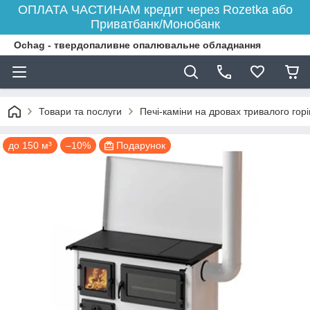
ОПЛАТА ЧАСТИНАМ кредит через Rozetka або
Приватбанк/Монобанк
Ochag - твердопаливне опалювальне обладнання
Товари та послуги
Печі-каміни на дровах тривалого гор
до 150 м³
–10%
Подарунок