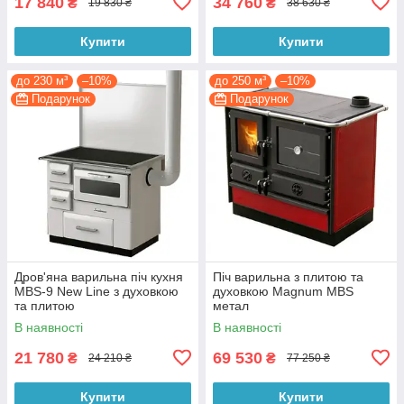
17 840
34 760
₴
₴
19 830 ₴
38 630 ₴
Купити
Купити
до 230 м³
–10%
до 250 м³
–10%
Подарунок
Подарунок
Дров'яна варильна піч кухня
Піч варильна з плитою та
MBS-9 New Line з духовкою
духовкою Magnum MBS
та плитою
метал
В наявності
В наявності
21 780
69 530
₴
₴
24 210 ₴
77 250 ₴
Купити
Купити