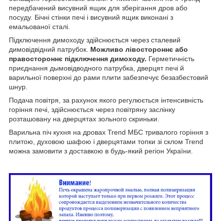
передбачений висувний ящик для зберігання дров або
посуду. Бічні стінки печі і висувний ящик виконані з
емальованої сталі.
Підключення димоходу здійснюється через сталевий
димовідвідний патрубок.
Можливо лівостороннє або
правостороннє підключення димоходу.
Герметичність
приєднання дымовідводного патрубка, дверцят печі й
варильної поверхні до рами плити забезпечує безазбестовий
шнур.
Подача повітря, за рахунок якого регулюється інтенсивність
горіння печі, здійснюється через повітряну заслінку
розташовану на дверцятах зольного скриньки.
Варильна піч кухня на дровах Trend МБС тривалого горіння з
плитою, духовою шафою і дверцятами топки зі склом Trend
можна замовити з доставкою в будь-який регіон України.