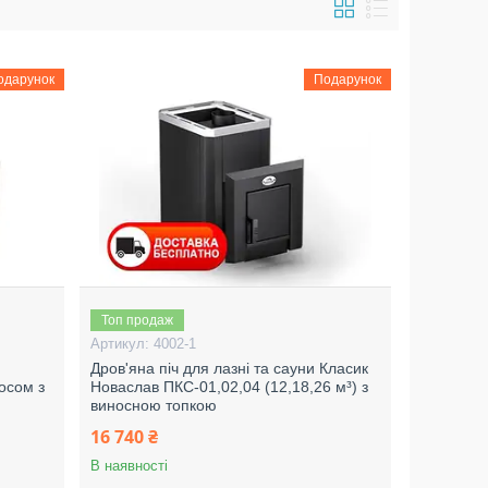
одарунок
Подарунок
Топ продаж
4002-1
Дров'яна піч для лазні та сауни Класик
носом з
Новаслав ПКС-01,02,04 (12,18,26 м³) з
виносною топкою
16 740 ₴
В наявності