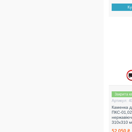
Ку
Закрита к
4
Каменка д
ПКС-01,02,
нержавіюч
310х310 
52 050 ₴