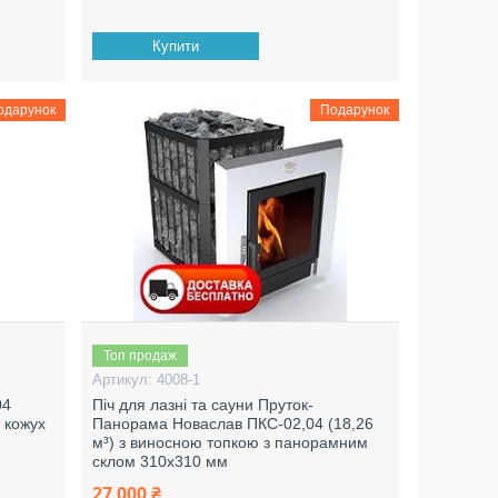
Купити
одарунок
Подарунок
Топ продаж
4008-1
04
Піч для лазні та сауни Пруток-
, кожух
Панорама Новаслав ПКС-02,04 (18,26
м³) з виносною топкою з панорамним
склом 310х310 мм
27 000 ₴