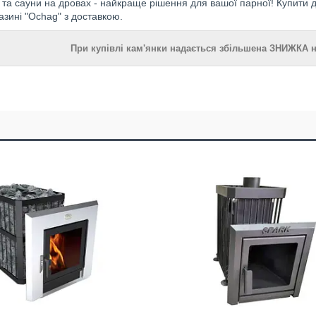
і та сауни на дровах - найкраще рішення для вашої парної! Купити др
азині "Ochag" з доставкою.
При купівлі кам'янки надається збільшена ЗНИЖКА н