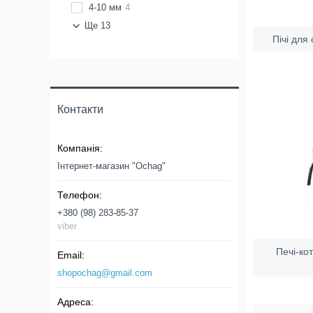
4-10 мм
4
Ще 13
Пічі для
Контакти
Інтернет-магазин "Ochag"
+380 (98) 283-85-37
viber
Печі-ко
shopochag@gmail.com