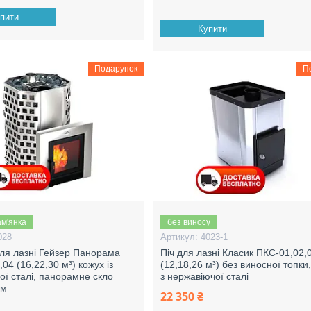
пити
Купити
Подарунок
П
ам'янка
без виносу
028
4023-1
ля лазні Гейзер Панорама
Піч для лазні Класик ПКС-01,02,
04 (16,22,30 м³) кожух із
(12,18,26 м³) без виносної топки
ої сталі, панорамне скло
з нержавіючої сталі
мм
22 350 ₴