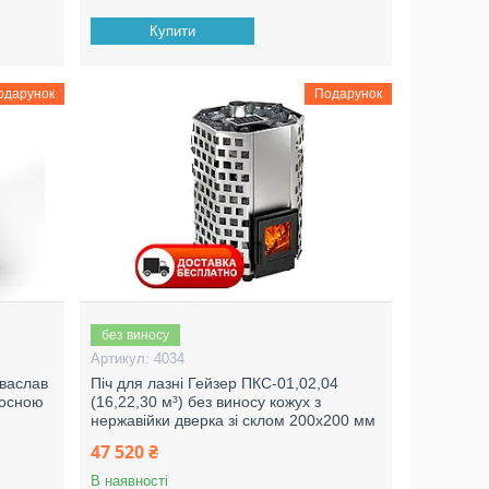
Купити
одарунок
Подарунок
без виносу
4034
оваслав
Піч для лазні Гейзер ПКС-01,02,04
носною
(16,22,30 м³) без виносу кожух з
нержавійки дверка зі склом 200х200 мм
47 520 ₴
В наявності