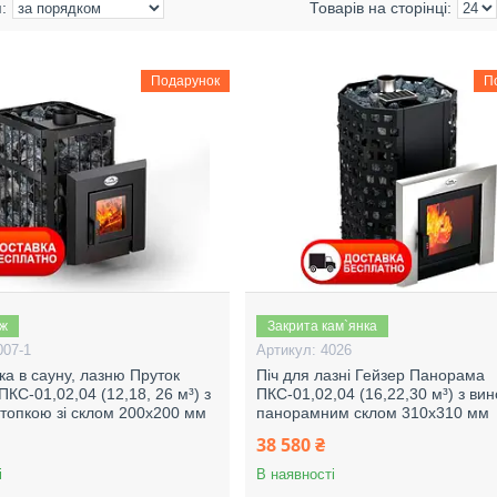
Подарунок
П
аж
Закрита кам`янка
007-1
4026
ка в сауну, лазню Пруток
Піч для лазні Гейзер Панорама
КС-01,02,04 (12,18, 26 м³) з
ПКС-01,02,04 (16,22,30 м³) з ви
топкою зі склом 200х200 мм
панорамним склом 310х310 мм
38 580 ₴
і
В наявності