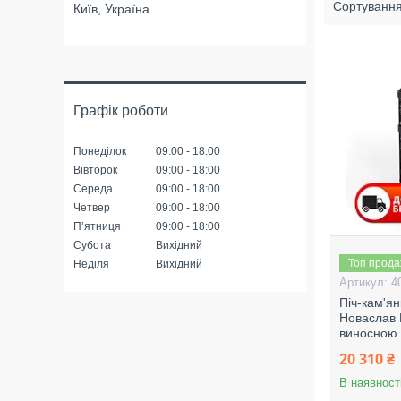
Київ, Україна
Графік роботи
Понеділок
09:00
18:00
Вівторок
09:00
18:00
Середа
09:00
18:00
Четвер
09:00
18:00
Пʼятниця
09:00
18:00
Субота
Вихідний
Топ прод
Неділя
Вихідний
4
Піч-кам'ян
Новаслав П
виносною 
20 310 ₴
В наявност