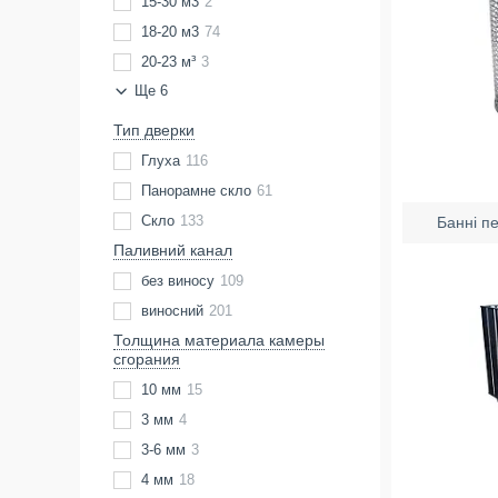
15-30 м3
2
18-20 м3
74
20-23 м³
3
Ще 6
Тип дверки
Глуха
116
Панорамне скло
61
Скло
133
Банні пе
Паливний канал
без виносу
109
виносний
201
Толщина материала камеры
сгорания
10 мм
15
3 мм
4
3-6 мм
3
4 мм
18