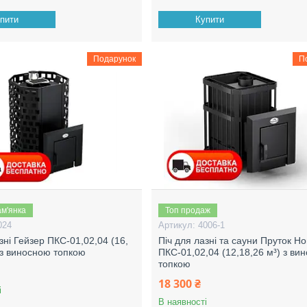
пити
Купити
Подарунок
П
ам'янка
Топ продаж
024
4006-1
зні Гейзер ПКС-01,02,04 (16,
Піч для лазні та сауни Пруток Н
) з виносною топкою
ПКС-01,02,04 (12,18,26 м³) з ви
топкою
18 300 ₴
і
В наявності