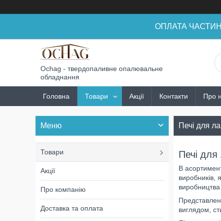
ОПЛАТА ЧАСТИНАМ
Ochag - твердопаливне опалювальне
обладнання
Головна
Товари
Акції
Контакти
Про 
Печі для ла
Товари
Печі для
В асортимент
Акції
виробників, 
виробництва "
Про компанію
Представлена
Доставка та оплата
виглядом, ст