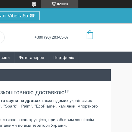
Кошик
алі Viber або ☎
+380 (98) 283-85-37
овини
Фотогалерея
Портфоліо
безкоштовною доставкою!!!
і та сауни на дровах
таких відомих українських
, "Spark", "Palm", "EcoFlame", кам'янки імпортного
ефективною конструкцією, привабливим зовнішнім
аніями по всій території України.