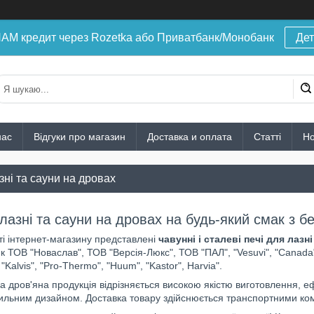
 кредит через Rozetka або Приватбанк/Монобанк
Дет
нас
Відгуки про магазин
Доставка и оплата
Статті
Н
зні та сауни на дровах
 лазні та сауни на дровах на будь-який смак з 
і інтернет-магазину представлені
чавунні і сталеві
печі для лазн
як ТОВ "Новаслав", ТОВ "Версія-Люкс", ТОВ "ПАЛ", "Vesuvi", "Canada"
Kalvis", "Pro-Thermo", "Huum", "Kastor", Harvia".
 дров'яна продукція відрізняється високою якістю виготовлення, 
ильним дизайном. Доставка товару здійснюється транспортними комп