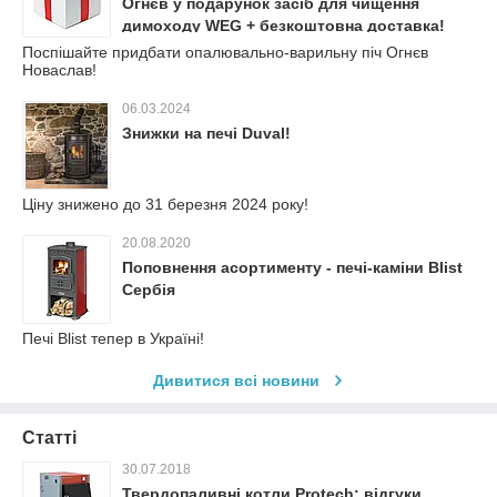
Огнєв у подарунок засіб для чищення
димоходу WEG + безкоштовна доставка!
Поспішайте придбати опалювально-варильну піч Огнєв
Новаслав!
06.03.2024
Знижки на печі Duval!
Ціну знижено до 31 березня 2024 року!
20.08.2020
Поповнення асортименту - печі-каміни Blist
Сербія
Печі Blist тепер в Україні!
Дивитися всі новини
Статті
30.07.2018
Твердопаливні котли Protech: відгуки,