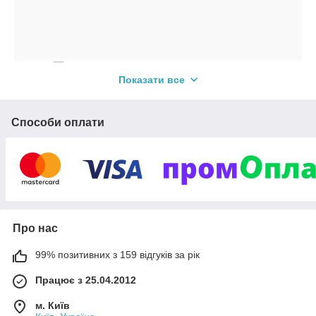
Твердопаливне
Показати все
опалювальне
обладнання
Способи оплати
Широкий модельний ряд котлів і печей для
опалення житлових будинків і
промислових будівель, а також всі
комплектуючі для їх правильної роботи.
Про нас
Реалізуємо виключно сертифіковане опалювальне
99% позитивних з 159 відгуків за рік
обладнання за рекомендованими виробниками
Працює з 25.04.2012
цінами. Надаємо заводську гарантію на весь
модельний ряд. Професійно консультуємо з
м. Київ