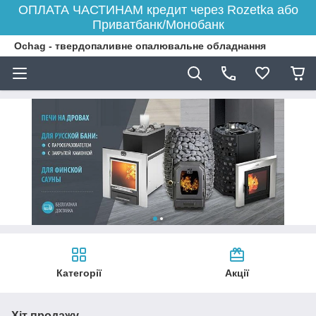
ОПЛАТА ЧАСТИНАМ кредит через Rozetka або
Приватбанк/Монобанк
Ochag - твердопаливне опалювальне обладнання
Категорії
Акції
Хіт продажу