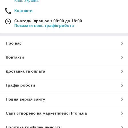
Київ, Україна
підбору котла і доставляємо в короткі терміни на
вигідних для клієнта умовах.
Контакти
Сьогодні працює з 09:00 до 18:00
Показати весь графік роботи
Каталог опалювального обладнання
Про нас
ТОП-6 найбільш затребуваного
обладнання для опалення
Контакти
Доставка та оплата
Графік роботи
й ряд
Повна версія сайту
ою
ріву
Сайт створено на маркетплейсі
Prom.ua
ійних
иків.
Політика конфіденційності