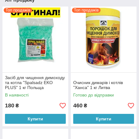
Топ продажів
Топ продажів
Засіб для чищення димоходу
та котла "Spalsadz EKO
Очисник димарів і котлів
PLUS" 1 кг Польща
"Ханса" 1 кг Литва
В наявності
Готово до відправки
180
460
₴
₴
Купити
Купити