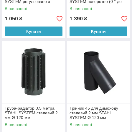
SYSTEM регульоване з
SYSTEM поворотне (0 ° до
ревізією Ø 120 мм
90 °) Ø 120 мм
В наявності
В наявності
1 050
1 390
₴
₴
Купити
Купити
Труба-радіатор 0,5 метра
Трійник 45 для димоходу
STAHL SYSTEM сталевий 2
сталевий 2 мм STAHL
мм Ø 120 мм
SYSTEM Ø 120 мм
В наявності
В наявності