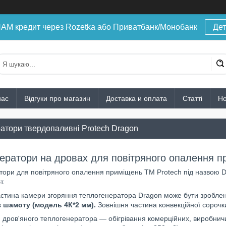
 кредит через Rozetka або Приватбанк/Монобанк
Дет
нас
Відгуки про магазин
Доставка и оплата
Статті
Н
атори твердопаливні Protech Dragon
ератори на дровах для повітряного опалення п
ори для повітряного опалення приміщень ТМ Protech під назвою Dr
т.
астина камери згоряння теплогенератора Dragon може бути зробле
з шамоту (модель 4К*2 мм).
Зовнішня частина конвекційної сорочки
дров'яного теплогенератора — обігрівання комерційних, виробничи