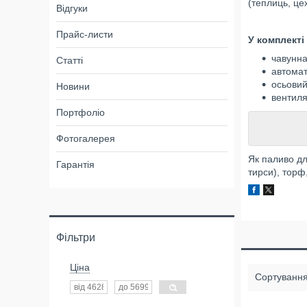
(теплиць, це
Відгуки
Прайс-листи
У комплекті
чавунна
Статті
автомат
осьовий
Новини
вентиля
Портфоліо
Фотогалерея
Як паливо дл
Гарантія
тирси), торф
Фільтри
Ціна