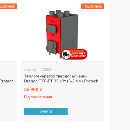
одарунок
Подарунок
12503
й
Теплогенератор твердопаливний
Protech
Dragon ТТГ-РТ 35 кВт (6-2 мм) Protech
56 990 ₴
Під замовлення
Купити