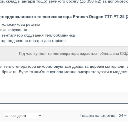
хів, складів, ангарів тощо) великого обсягу (до 350 м2) за допомогою
 твердопаливного теплогенератора Protech Dragon ТТГ-РТ-25 (3
 колосникова решітка
ика керування
 вентилятор обдування теплообмінника
тор подавання повітря для горіння.
Під час купівлі теплогенератора надається збільшена СКІД
я теплогенератора використовуються дрова та деревні матеріали, 
, брикети. Буре та кам'яне вугілля можна використовувати в моделя