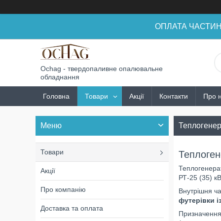
ОПЛАТА ЧАСТИНАМ
Ochag - твердопаливне опалювальне
обладнання
Головна
Товари
Акції
Контакти
Про 
Теплогенер
Товари
Теплоген
Теплогенерат
Акції
РТ-25 (35) кВ
Про компанію
Внутрішня ч
футерівки і
Доставка та оплата
Призначення 