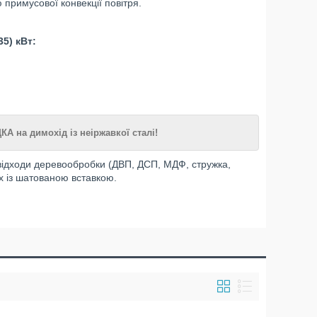
 примусової конвекції повітря.
5) кВт:
КА на димохід із неіржавкої сталі!
відходи деревообробки (ДВП, ДСП, МДФ, стружка,
х із шатованою вставкою.