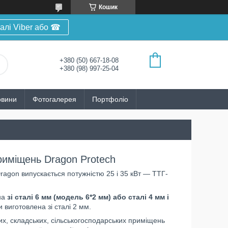
Кошик
алі Viber або ☎
+380 (50) 667-18-08
+380 (98) 997-25-04
овини
Фотогалерея
Портфоліо
риміщень Dragon Protech
agon випускається потужністю 25 і 35 кВт — ТТГ-
на
зі сталі 6 мм (модель 6*2 мм) або сталі 4 мм і
 виготовлена зі сталі 2 мм.
х, складських, сільськогосподарських приміщень