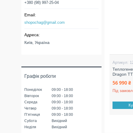
+380 (98) 997-25-04
shopochag@gmail.com
Київ, Україна
1
Теплогене
Dragon ТТ
Графік роботи
56 990 ₴
Понеділок
09:00
18:00
Під замовл
Вівторок
09:00
18:00
Середа
09:00
18:00
Ку
Четвер
09:00
18:00
Пʼятниця
09:00
18:00
Субота
Вихідний
Неділя
Вихідний