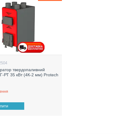
2504
ратор твердопаливний
Г-РТ 35 кВт (4К-2 мм) Protech
ення
пити