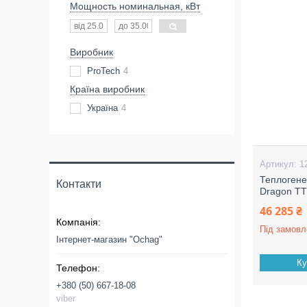
Мощность номинальная, кВт
Виробник
ProTech
4
Країна виробник
Україна
4
1
Теплогене
Контакти
Dragon ТТ
46 285 ₴
Під замовл
Інтернет-магазин "Ochag"
Ку
+380 (50) 667-18-08
viber