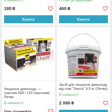
В наявності
Готово до відправки
180
460
₴
₴
Купити
Купити
Засіб для чищення димоходу
від сажі "Ханса" 4,5 кг (Литва)
Чищення димоходу —
очисник 500 г (10 пакетиків)
В наявності
Литва
2 090
В наявності
₴
Ціну уточнюйте