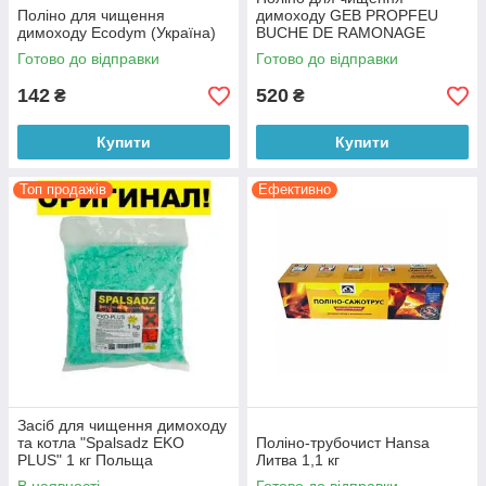
Поліно для чищення
димоходу GEB PROPFEU
димоходу Ecodym (Україна)
BUCHE DE RAMONAGE
(Франція)
Готово до відправки
Готово до відправки
142
520
₴
₴
Купити
Купити
Топ продажів
Ефективно
Засіб для чищення димоходу
та котла "Spalsadz EKO
Поліно-трубочист Hansa
PLUS" 1 кг Польща
Литва 1,1 кг