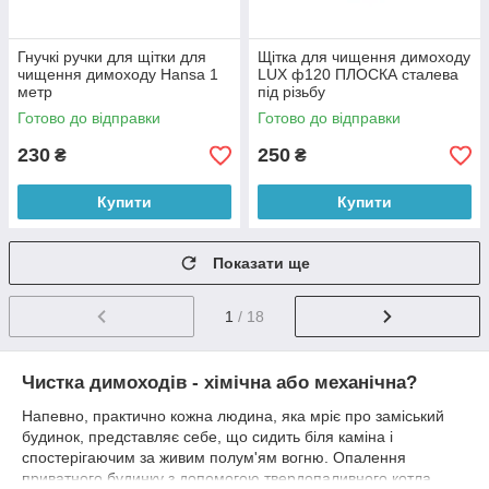
Гнучкі ручки для щітки для
Щітка для чищення димоходу
чищення димоходу Hansa 1
LUX ф120 ПЛОСКА сталева
метр
під різьбу
Готово до відправки
Готово до відправки
230
250
₴
₴
Купити
Купити
Показати ще
1
/ 18
Чистка димоходів - хімічна або механічна?
Напевно, практично кожна людина, яка мріє про заміський
будинок, представляє себе, що сидить біля каміна і
спостерігаючим за живим полум'ям вогню. Опалення
приватного будинку з допомогою твердопаливного котла