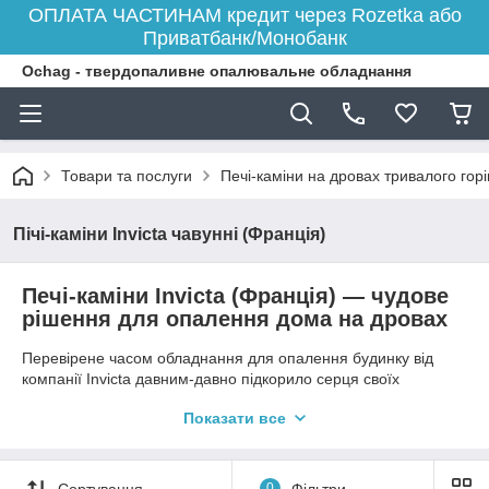
ОПЛАТА ЧАСТИНАМ кредит через Rozetka або
Приватбанк/Монобанк
Ochag - твердопаливне опалювальне обладнання
Товари та послуги
Печі-каміни на дровах тривалого гор
Пічі-каміни Invicta чавунні (Франція)
Печі-каміни Invicta (Франція) — чудове
рішення для опалення дома на дровах
Перевірене часом обладнання для опалення будинку від
компанії Invicta давним-давно підкорило серця своїх
власників. Цей виробник є на ринку багато десятиліть, з
Показати все
кожним роком удосконалюючи свою продукцію, доповнюючи
новими характеристиками та нотками в дизайні.
Чавунні печі каміни Invicta з кожним роком розширюють
Сортування
0
Фільтри