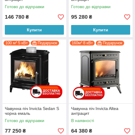
Готово до відправки
Готово до відправки
146 780
95 280
₴
₴
Купити
Купити
100 м³ 5 кВт
Подарунок
160м³ 8 кВт
Подарунок
Чавунна піч Invicta Sedan S
Чавунна піч Invicta Altea
чорна емаль
антрацит
Готово до відправки
В наявності
77 250
64 380
₴
₴