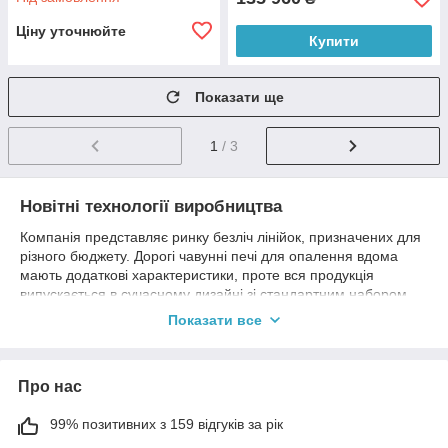
Ціну уточнюйте
Купити
Показати ще
1
/ 3
Новітні технології виробництва
Компанія представляє ринку безліч лінійок, призначених для
різного бюджету. Дорогі чавунні печі для опалення вдома
мають додаткові характеристики, проте вся продукція
випускається в сучасному дизайні зі стандартним набором
характеристик, необхідних для повноцінного опалення
Показати все
жилплащаді.
Піч-камін на дровах являє собою місткість для закладки
палива. Його можна розпалити за кілька хвилин, що вигідно
Про нас
виділяє продукцію Інвікта від аналогічних опалювальних
приладів. Подвійна чавунна стінка справляється не тільки з
99% позитивних з 159 відгуків за рік
високою температурою, але й із різкими перепадами,