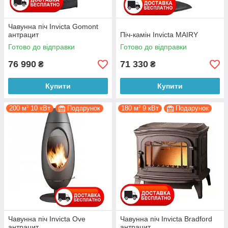
Чавунна піч Invicta Gomont
антрацит
Піч-камін Invicta MAIRY
Готово до відправки
Готово до відправки
76 990
71 330
₴
₴
Купити
Купити
200 м³ 10 кВт
Подарунок
180 м³ 9 кВт
Подарунок
Чавунна піч Invicta Ove
Чавунна піч Invicta Bradford
антрацит
антрацит