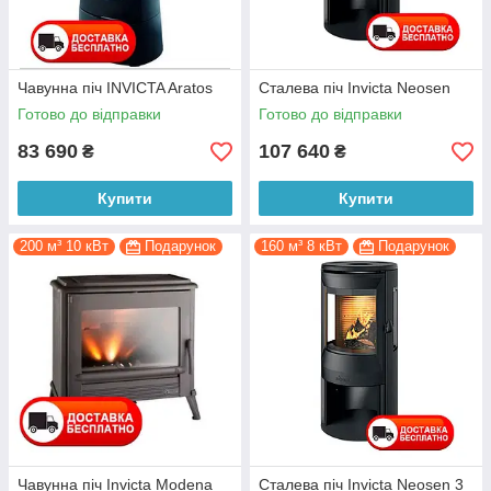
Чавунна піч INVICTA Aratos
Сталева піч Invicta Neosen
Готово до відправки
Готово до відправки
83 690
107 640
₴
₴
Купити
Купити
200 м³ 10 кВт
Подарунок
160 м³ 8 кВт
Подарунок
Чавунна піч Invicta Modena
Сталева піч Invicta Neosen 3