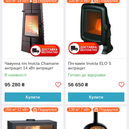
300 м³ 14 кВт
Подарунок
100 м³ 5 кВт
Подарунок
Чавунна піч Invicta Chamane
Піч-камін Invicta ELO S
антрацит 14 кВт антрацит
антрацит
В наявності
Готово до відправки
95 280
56 650
₴
₴
Купити
Купити
250 м³ 12 кВт
Подарунок
130 м³ 7 кВт
Подарунок