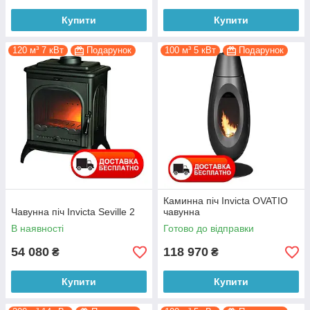
Купити
Купити
120 м³ 7 кВт
Подарунок
100 м³ 5 кВт
Подарунок
Каминна піч Invicta OVATIO
Чавунна піч Invicta Seville 2
чавунна
В наявності
Готово до відправки
54 080
118 970
₴
₴
Купити
Купити