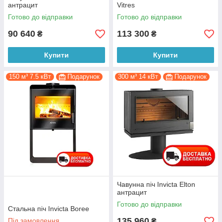
антрацит
Vitres
Готово до відправки
Готово до відправки
90 640
113 300
₴
₴
Купити
Купити
150 м³ 7.5 кВт
Подарунок
300 м³ 14 кВт
Подарунок
Чавунна піч Invicta Elton
антрацит
Готово до відправки
Стальна піч Invicta Boree
135 960
Під замовлення
₴