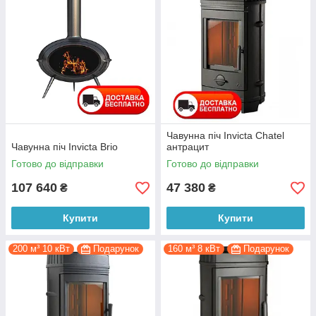
місткий попільник, який легко чистити;
система «чисте скло» дає можливість спостерігати за
живим полум'ям;
ручний регулятор подавання повітря дає змогу
заощаджувати паливо.
Чавунна піч Invicta Chatel
Чавунна піч Invicta Brio
антрацит
Готово до відправки
Готово до відправки
107 640
47 380
₴
₴
Купити
Купити
200 м³ 10 кВт
Подарунок
160 м³ 8 кВт
Подарунок