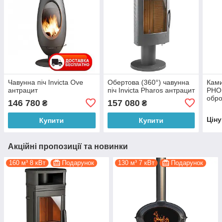
Чавунна піч Invicta Ove
Обертова (360°) чавунна
Ками
антрацит
піч Invicta Pharos антрацит
PHO
обр
146 780
157 080
₴
₴
Цін
Купити
Купити
Акційні пропозиції та новинки
160 м³ 8 кВт
Подарунок
130 м³ 7 кВт
Подарунок