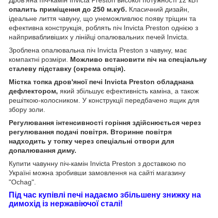
Дров'яна піч-камін Invicta Preston високої потужності 12 кВт
опалить приміщення до 250 м.куб.
Класичний дизайн,
ідеальне лиття чавуну, що унеможливлює появу тріщин та
ефективна конструкція, роблять піч Invicta Preston однією з
найпривабливіших у лінійці опалювальних печей Invicta.
Зроблена опалювальна піч Invicta Preston з чавуну, має
компактні розміри.
Можливо встановити піч на спеціальну
сталеву підставку (окрема опція).
Містка топка дров'яної печі Invicta Preston обладнана
дефлектором,
який збільшує ефективність каміна, а також
решіткою-колосником. У конструкції передбачено ящик для
збору золи.
Регулювання інтенсивності горіння здійснюється через
регулювання подачі повітря. Вторинне повітря
надходить у топку через спеціальні отвори для
допалювання диму.
Купити чавунну піч-камін Invicta Preston з доставкою по
Україні можна зробивши замовлення на сайті магазину
"Ochag".
Під час купівлі печі надаємо збільшену знижку на
димохід із нержавіючої сталі!