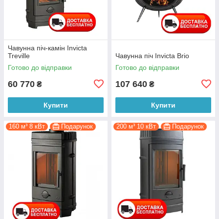
Чавунна піч-камін Invicta
Treville
Чавунна піч Invicta Brio
Готово до відправки
Готово до відправки
60 770
107 640
₴
₴
Купити
Купити
160 м³ 8 кВт
Подарунок
200 м³ 10 кВт
Подарунок