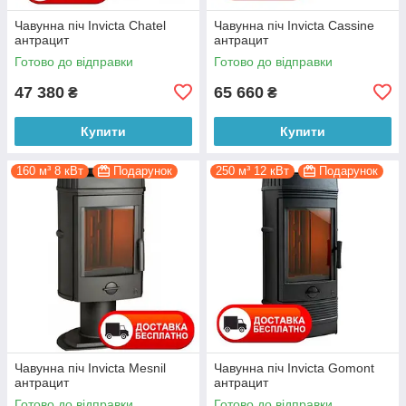
Чавунна піч Invicta Chatel
Чавунна піч Invicta Cassine
антрацит
антрацит
Готово до відправки
Готово до відправки
47 380
65 660
₴
₴
Купити
Купити
160 м³ 8 кВт
Подарунок
250 м³ 12 кВт
Подарунок
Чавунна піч Invicta Mesnil
Чавунна піч Invicta Gomont
антрацит
антрацит
Готово до відправки
Готово до відправки