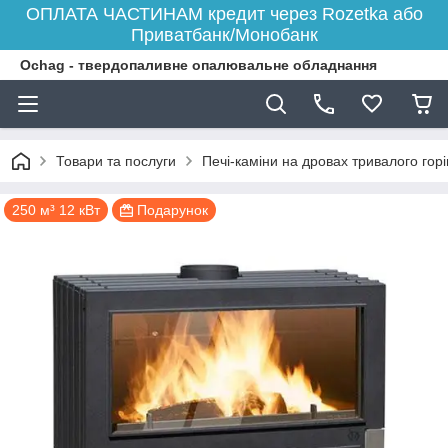
ОПЛАТА ЧАСТИНАМ кредит через Rozetka або
Приватбанк/Монобанк
Ochag - твердопаливне опалювальне обладнання
Товари та послуги
Печі-каміни на дровах тривалого гор
250 м³ 12 кВт
Подарунок