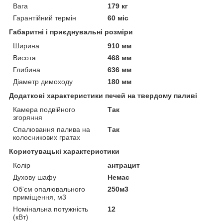
Вага
179 кг
Гарантійний термін
60 міс
Габаритні і приєднувальні розміри
Ширина
910 мм
Висота
468 мм
Глибина
636 мм
Діаметр димоходу
180 мм
Додаткові характеристики печей на твердому паливі
Камера подвійного
Так
згоряння
Спалювання палива на
Так
колосникових гратах
Користувацькі характеристики
Колір
антрацит
Духову шафу
Немає
Об'єм опалювального
250м3
приміщення, м3
Номінальна потужність
12
(кВт)