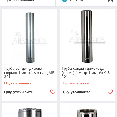
неіржавкої сталі, зовнішня труба-шкіра може бути
виготовлена в неіржавкій печі або оцинковці. Ізоляційний
матеріал між трубою та кожухом слугує для утеплення.
Труба-сендвіч димова
Труба-сендвіч димохода
(термо) 1 метр 1 мм н/оц AISI
(термо) 1 метр 1 мм н/н AISI
321
321
Під замовлення
Під замовлення
Ціну уточнюйте
Ціну уточнюйте