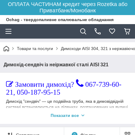
ОПЛАТА ЧАСТИНАМ кредит через Rozetka або
Приватбанк/Монобанк
Ochag - твердопаливне опалювальне обладнання
Товари та послуги
Димоходи AISI 304, 321 з нержавіючої
Димохід-сендвіч із неіржавкої сталі AISI 321
Замовити димохід?
067-739-60-
21, 050-187-95-15
Димохід "сендвіч" — це подвійна труба, яка в димовідвідній
системі встановлюється на ділянках, розташованих на вулиці.
Застосування димоходу "сендвіч" обґрунтоване потребою
Показати все
утеплити трубу, щоб уникнути появи такого негативного
явища, як конденсат.
Внутрішня труба димоходу-сендвіч завжди виготовлена з
Сортування
0
Фільтри