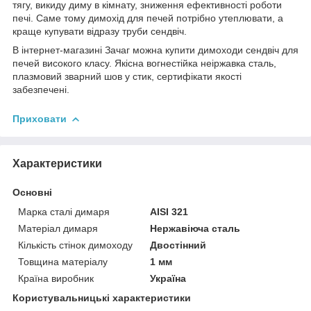
тягу, викиду диму в кімнату, зниження ефективності роботи
печі. Саме тому димохід для печей потрібно утеплювати, а
краще купувати відразу труби сендвіч.
В інтернет-магазині Зачаг можна купити димоходи сендвіч для
печей високого класу. Якісна вогнестійка неіржавка сталь,
плазмовий зварний шов у стик, сертифікати якості
забезпечені.
Приховати
Характеристики
Основні
Марка сталі димаря
AISI 321
Матеріал димаря
Нержавіюча сталь
Кількість стінок димоходу
Двостінний
Товщина матеріалу
1 мм
Країна виробник
Україна
Користувальницькі характеристики