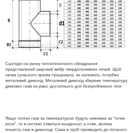
Сьогодні на ринку теплотехнічного обладнання
представлений широкий вибір твердопаливних печей. Щоб
печка сучасного зразка працювала, як належить, потрібен
металевий димохід. Металевий димохід збереже температуру
димових газів на рівні, достатнього для безпроблемної тяги.
Якщо топічні гази за температурою будуть нижчими за "точки
роси", то в системі з'явиться конденсат, а отже, велика
кількість сажі в димоході. Сажа в трубі призводить до поганого