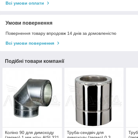
Всі умови оплати
Умови повернення
Повернення товару впродовж 14 днів за домовленістю
Всі умови повернення
Подібні товари компанії
Коліно 90 для димоходу
Труба-сендвіч для
Труб
(термо) 1 мм н/оц AISI 321
димоходу (термо) 0,3
(тер