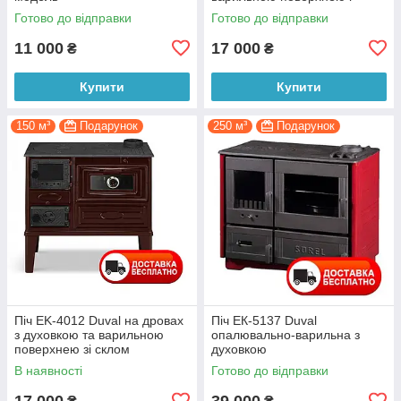
духовкою (чорна)
Готово до відправки
Готово до відправки
11 000
17 000
₴
₴
Купити
Купити
150 м³
Подарунок
250 м³
Подарунок
Піч EK-4012 Duval на дровах
Піч ЕК-5137 Duval
з духовкою та варильною
опалювально-варильна з
поверхнею зі склом
духовкою
В наявності
Готово до відправки
17 000
39 000