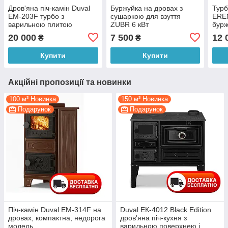
Дров'яна піч-камін Duval
Буржуйка на дровах з
Турб
EM-203F турбо з
сушаркою для взуття
ERE
варильною плитою
ZUBR 6 кВт
бурж
20 000
7 500
12 
₴
₴
Купити
Купити
Акційні пропозиції та новинки
100 м³ Новинка
150 м³ Новинка
Подарунок
Подарунок
Піч-камін Duval EM-314F на
Duval ЕК-4012 Black Edition
дровах, компактна, недорога
дров'яна піч-кухня з
модель
варильною поверхнею і