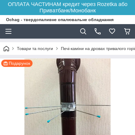
ОПЛАТА ЧАСТИНАМ кредит через Rozetka або
Приватбанк/Монобанк
Ochag - твердопаливне опалювальне обладнання
Товари та послуги
Печі-каміни на дровах тривалого гор
Подарунок