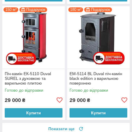
150 м³
Подарунок
180 м³
Подарунок
Піч-камін ЕК-5110 Duval
EM-5114 BL Duval піч-камін
SUREL з духовкою та
black edition з варильною
варильною плитою
поверхнею
Готово до відправки
Готово до відправки
29 000
29 000
₴
₴
Купити
Купити
Показати ще