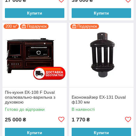
₴
₴
Купити
Купити
200 м³
Подарунок
Подарунок
Піч-кухня EК-108 F Duval
опалювально-варильна з
Економайзер EX-131 Duval
духовкою
ф130 мм
Готово до відправки
В наявності
25 000
1 770
₴
₴
Купити
Купити