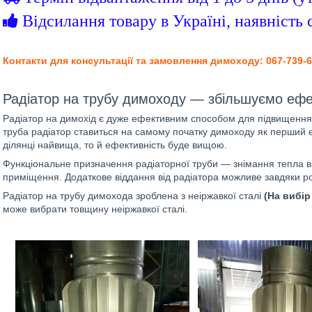
Відсилання товару в Україні, наявність 
Контакти для консультації та замовлення димоходу: 067-739-60
Радіатор на трубу димоходу — збільшуємо ефек
Радіатор на димохід є дуже ефективним способом для підвищення
труба радіатор ставиться на самому початку димоходу як перший е
ділянці найвища, то й ефективність буде вищою.
Функціональне призначення радіаторної труби — знімання тепла в
приміщення. Додаткове віддання від радіатора можливе завдяки 
Радіатор на трубу димохода зроблена з неіржавкої сталі
(На вибір
може вибрати товщину неіржавкої сталі.