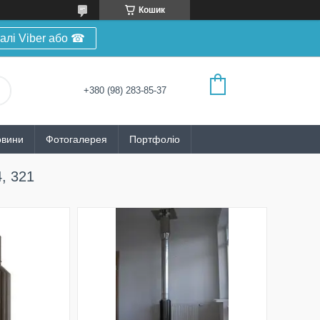
Кошик
алі Viber або ☎
+380 (98) 283-85-37
овини
Фотогалерея
Портфоліо
, 321