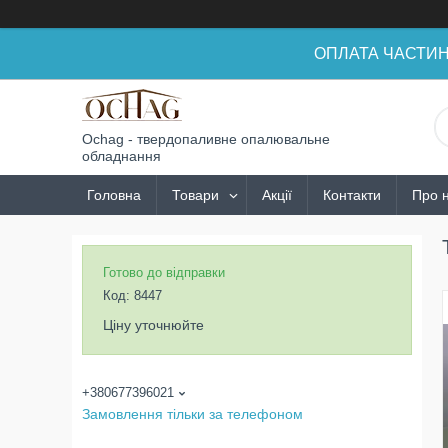
ОПЛАТА ЧАСТИНАМ
Ochag - твердопаливне опалювальне
обладнання
Головна
Товари
Акції
Контакти
Про 
Готово до відправки
Код:
8447
Ціну уточнюйте
+380677396021
Замовлення тільки за телефоном