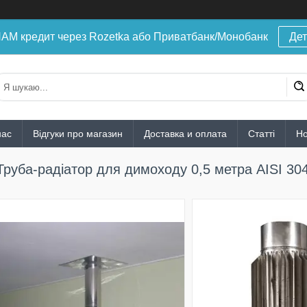
 кредит через Rozetka або Приватбанк/Монобанк
Дет
нас
Відгуки про магазин
Доставка и оплата
Статті
Н
Труба-радіатор для димоходу 0,5 метра AISI 304