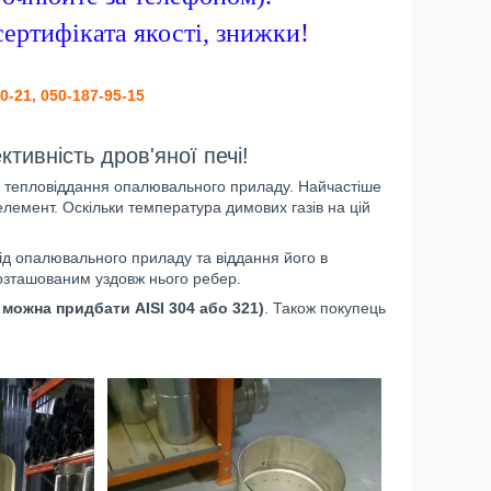
сертифіката якості, знижки!
-21, 050-187-95-15
тивність дров'яної печі!
 тепловіддання опалювального приладу. Найчастіше
лемент. Оскільки температура димових газів на цій
ід опалювального приладу та віддання його в
розташованим уздовж нього ребер.
 можна придбати AISI 304 або 321)
. Також покупець