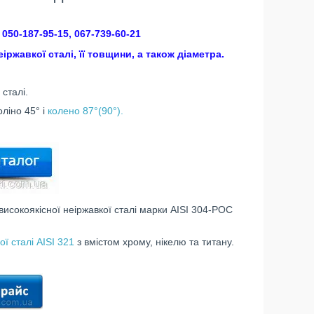
050-187-95-15, 067-739-60-21
ржавкої сталі, її товщини, а також діаметра.
 сталі.
ліно 45° і
колено 87°(90°).
 високоякісної неіржавкої сталі марки AISI 304-POC
ої сталі AISI 321
з вмістом хрому, нікелю та титану.