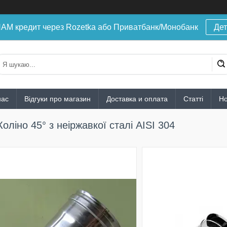
 кредит через Rozetka або Приватбанк/Монобанк
Дет
нас
Відгуки про магазин
Доставка и оплата
Статті
Н
Коліно 45° з неіржавкої сталі AISI 304