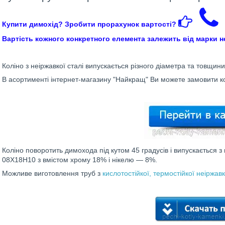
Купити димохід? Зробити прорахунок вартості?
Вартість кожного конкретного елемента залежить від марки неі
Коліно з неіржавкої сталі випускається різного діаметра та товщини
В асортименті інтернет-магазину "Найкращ"
Ви можете замовити ко
Коліно поворотить димохода під кутом 45 градусів і випускається з
08X18H10 з вмістом хрому 18% і нікелю — 8%.
Можливе виготовлення труб з
кислотостійкої, термостійкої неіржавк