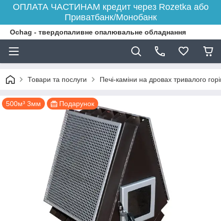
ОПЛАТА ЧАСТИНАМ кредит через Rozetka або
Приватбанк/Монобанк
Ochag - твердопаливне опалювальне обладнання
Товари та послуги
Печі-каміни на дровах тривалого гор
500м³ 3мм
Подарунок