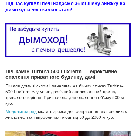
Під час купівлі печі надаємо збільшену знижку на
димохід із неіржавкої сталі!
Піч-камін Turbina-500 LuxTerm — ефективне
опалення приватного будинку, дачі
Піч для дому зі склом і панелями на бічних стінках Turbina-
500 LuxTerm слугує як дров'яний опалювальний прилад
тривалого горіння. Призначена для опалення об'єму 500 м
куб.
Модельний ряд
містить зразки для обігрівання, як невеликих
житлових, так і виробничих площ від 50 до 2000 м куб.