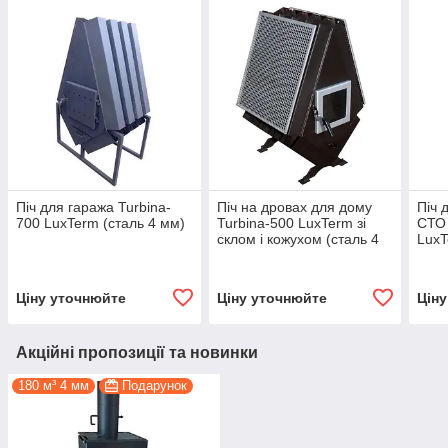
Піч для гаража Turbina-
Піч на дровах для дому
Піч 
700 LuxTerm (сталь 4 мм)
Turbina-500 LuxTerm зі
СТО 
склом і кожухом (сталь 4
LuxT
мм)
Ціну уточнюйте
Ціну уточнюйте
Цін
Акційні пропозиції та новинки
180 м³ 4 мм
Подарунок