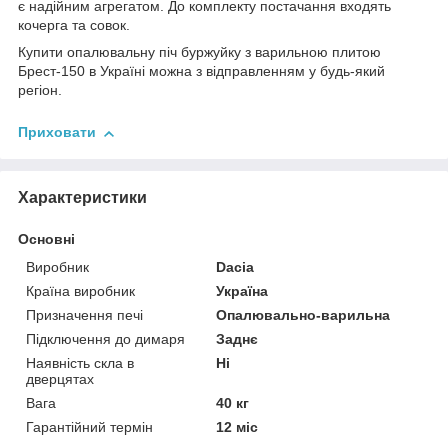
є надійним агрегатом. До комплекту постачання входять
кочерга та совок.
Купити опалювальну піч буржуйку з варильною плитою
Брест-150 в Україні можна з відправленням у будь-який
регіон.
Приховати
Характеристики
Основні
Виробник
Dacia
Країна виробник
Україна
Призначення печі
Опалювально-варильна
Підключення до димаря
Заднє
Наявність скла в
Ні
дверцятах
Вага
40 кг
Гарантійний термін
12 міс