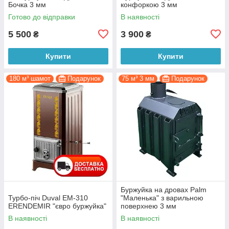
Бочка 3 мм
конфоркою 3 мм
Готово до відправки
В наявності
5 500
3 900
₴
₴
Купити
Купити
180 м³ шамот
Подарунок
75 м³ 3 мм
Подарунок
Буржуйка на дровах Palm
Турбо-піч Duval ЕМ-310
"Маленька" з варильною
ERENDEMIR "євро буржуйка"
поверхнею 3 мм
В наявності
В наявності