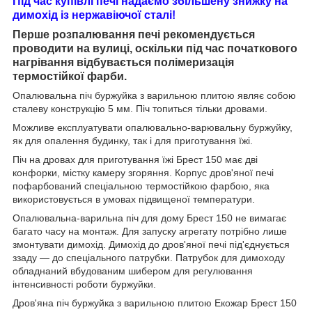
Під час купівлі печі надаємо збільшену знижку на
димохід із нержавіючої сталі!
Перше розпалювання печі рекомендується
проводити на вулиці, оскільки під час початкового
нагрівання відбувається полімеризація
термостійкої фарби.
Опалювальна піч буржуйка з варильною плитою являє собою
сталеву конструкцію 5 мм. Піч топиться тільки дровами.
Можливе експлуатувати опалювально-варювальну буржуйку,
як для опалення будинку, так і для приготування їжі.
Піч на дровах для приготування їжі Брест 150 має дві
конфорки, містку камеру згоряння. Корпус дров'яної печі
пофарбований спеціальною термостійкою фарбою, яка
використовується в умовах підвищеної температури.
Опалювальна-варильна піч для дому Брест 150 не вимагає
багато часу на монтаж. Для запуску агрегату потрібно лише
змонтувати димохід. Димохід до дров'яної печі під'єднується
ззаду — до спеціального патрубки. Патрубок для димоходу
обладнаний вбудованим шибером для регулювання
інтенсивності роботи буржуйки.
Дров'яна піч буржуйка з варильною плитою Екожар Брест 150