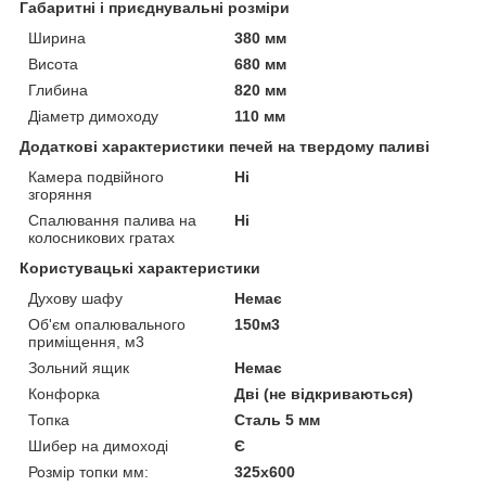
Габаритні і приєднувальні розміри
Ширина
380 мм
Висота
680 мм
Глибина
820 мм
Діаметр димоходу
110 мм
Додаткові характеристики печей на твердому паливі
Камера подвійного
Ні
згоряння
Спалювання палива на
Ні
колосникових гратах
Користувацькі характеристики
Духову шафу
Немає
Об'єм опалювального
150м3
приміщення, м3
Зольний ящик
Немає
Конфорка
Дві (не відкриваються)
Топка
Сталь 5 мм
Шибер на димоході
Є
Розмір топки мм:
325х600