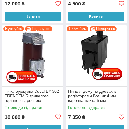
12 000
4 500
₴
₴
Купити
Купити
Буржуйка
Подарунок
100м³ 4мм
Подарунок
Пічка буржуйка Duval EY-302
Піч для дому на дровах із
ERENDEMIR тривалого
радіаторами Вогник 4 мм
горіння з варочною
варочна плита 5 мм
поверхнею
Готово до відправки
Готово до відправки
10 000
7 350
₴
₴