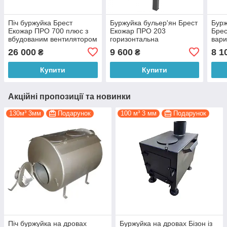
Піч буржуйка Брест
Буржуйка бульер'ян Брест
Бурж
Екожар ПРО 700 плюс з
Екожар ПРО 203
Брес
вбудованим вентилятором
горизонтальна
вар
26 000
9 600
8 1
₴
₴
Купити
Купити
Акційні пропозиції та новинки
130м³ 3мм
Подарунок
100 м³ 3 мм
Подарунок
Піч буржуйка на дровах
Буржуйка на дровах Бізон із