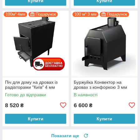
Купити
Купити
100м³ 4мм
Подарунок
100 м³ 3 мм
Подарунок
Піч для дому на дровах із
Буржуйка Конвектор на
радіаторами "Київ" 4 мм
дровах з конфоркою 3 мм
Готово до відправки
В наявності
8 520
6 600
₴
₴
Купити
Купити
Показати ще