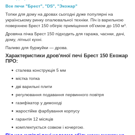
Все печи "Брест", "DS", "Экожар"
Топки для дому на дровах сьогодні дуже популярні на
українському ринку опалювальної техніки. Піч із варильною
поверхнею Брест 150 обігріє приміщення об'ємом до 150 м³.
Дровяна пічка Брест 150 підходить для гаража, часнки, дачі,
дому, літньої кухні.
Паливо для буржуйки — дрова.
Характеристики дров'яної печі Брест 150 Екожар
ПРО:
сталева конструкція 5 мм
містка топка
дві варильні плити
регулювання подавання первинного повітря
газифікатор у димоході
жаростійке фарбування корпусу
гарантія 12 місяців
комплектується совком і кочергою.