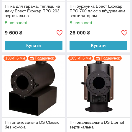
Пічка для гаража, тепліці, на
Піч буржуйка Брест Екожар
дачу Брест Екожар ПРО 203
ПРО 700 плюс з вбудованим
вертикальна
вентилятором
В наявності
В наявності
9 600
26 000
₴
₴
Купити
Купити
130м³ 6 мм
Подарунок
285 м³ 6 мм
Подарунок
Піч опалювальна DS Classic
Піч опалювальна DS Eternal
без кожуха
вертикальна