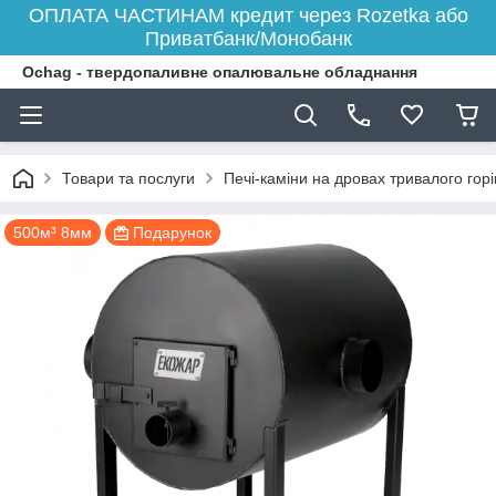
ОПЛАТА ЧАСТИНАМ кредит через Rozetka або
Приватбанк/Монобанк
Ochag - твердопаливне опалювальне обладнання
Товари та послуги
Печі-каміни на дровах тривалого гор
500м³ 8мм
Подарунок