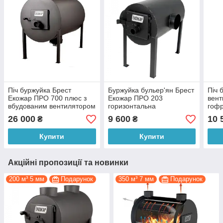
Піч буржуйка Брест
Буржуйка бульер'ян Брест
Піч 
Екожар ПРО 700 плюс з
Екожар ПРО 203
вент
вбудованим вентилятором
горизонтальна
гофр
ПРО 
26 000
9 600
10 
₴
₴
Купити
Купити
Акційні пропозиції та новинки
200 м³ 5 мм
Подарунок
350 м³ 7 мм
Подарунок