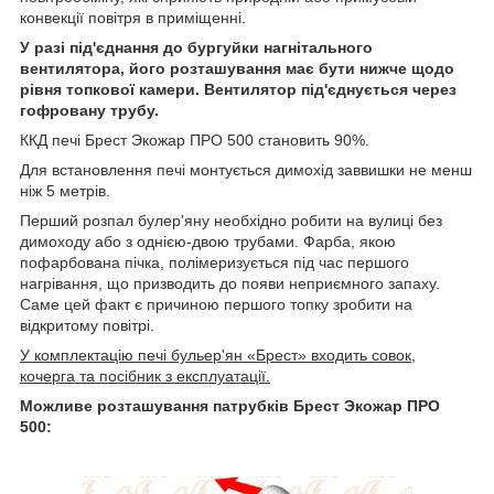
конвекції повітря в приміщенні.
У разі під'єднання до бургуйки нагнітального
вентилятора, його розташування має бути нижче щодо
рівня топкової камери. Вентилятор під'єднується через
гофровану трубу.
ККД печі Брест Экожар ПРО 500 становить 90%.
Для встановлення печі монтується димохід заввишки не менш
ніж 5 метрів.
Перший розпал булер'яну необхідно робити на вулиці без
димоходу або з однією-двою трубами. Фарба, якою
пофарбована пічка, полімеризується під час першого
нагрівання, що призводить до появи неприємного запаху.
Саме цей факт є причиною першого топку зробити на
відкритому повітрі.
У комплектацію печі бульер'ян «Брест» входить совок,
кочерга та посібник з експлуатації.
Можливе розташування патрубків Брест Экожар ПРО
500: