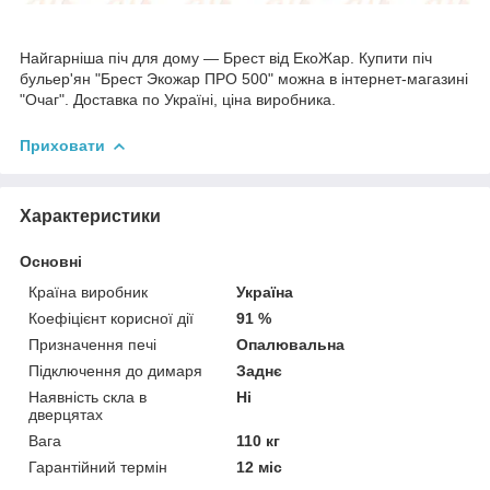
Найгарніша піч для дому — Брест від ЕкоЖар. Купити піч
бульер'ян "Брест Экожар ПРО 500" можна в інтернет-магазині
"Очаг". Доставка по Україні, ціна виробника.
Приховати
Характеристики
Основні
Країна виробник
Україна
Коефіцієнт корисної дії
91 %
Призначення печі
Опалювальна
Підключення до димаря
Заднє
Наявність скла в
Ні
дверцятах
Вага
110 кг
Гарантійний термін
12 міс