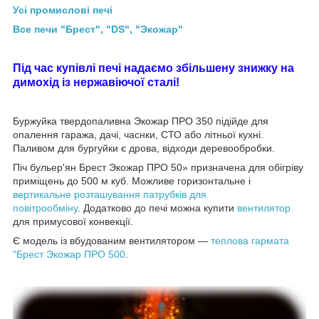
Усі промислові печі
Все печи "Брест", "DS", "Экожар"
Під час купівлі печі надаємо збільшену знижку на
димохід із нержавіючої сталі!
Буржуйка твердопаливна Экожар ПРО 350 підійде для
опалення гаража, дачі, часнки, СТО або літньої кухні.
Паливом для бургуйки є дрова, відходи деревообробки.
Піч бульер'ян Брест Экожар ПРО 50» призначена для обігріву
приміщень до 500 м куб. Можливе горизонтальне і
вертикальне розташування патрубків для
повітрообміну
. Додатково до печі можна купити
вентилятор
для примусової конвекції.
Є модель із вбудованим вентилятором —
теплова гармата
"Брест Экожар ПРО 500
.