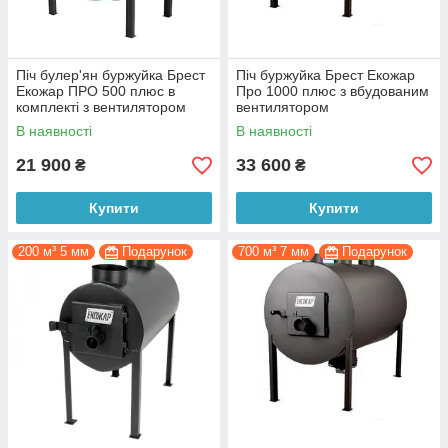
Піч булер'ян буржуйка Брест
Піч буржуйка Брест Екожар
Екожар ПРО 500 плюc в
Про 1000 плюс з вбудованим
комплекті з вентилятором
вентилятором
В наявності
В наявності
21 900
33 600
₴
₴
Купити
Купити
200 м³ 5 мм
Подарунок
700 м³ 7 мм
Подарунок