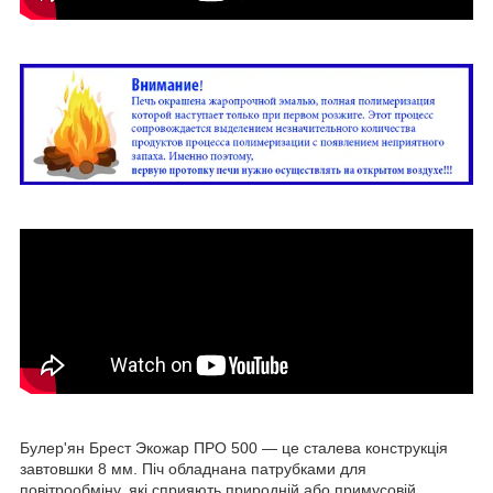
Булер'ян Брест Экожар ПРО 500 — це сталева конструкція
завтовшки 8 мм. Піч обладнана патрубками для
повітрообміну, які сприяють природній або примусовій