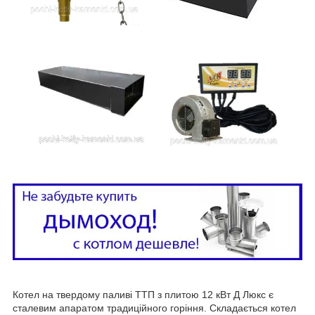
Котел на твердому паливі ТТП з плитою 12 кВт Д Люкс є
сталевим апаратом традиційного горіння. Складається котел