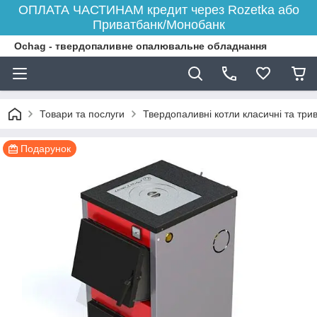
ОПЛАТА ЧАСТИНАМ кредит через Rozetka або
Приватбанк/Монобанк
Ochag - твердопаливне опалювальне обладнання
Товари та послуги
Твердопаливні котли класичні та три
Подарунок