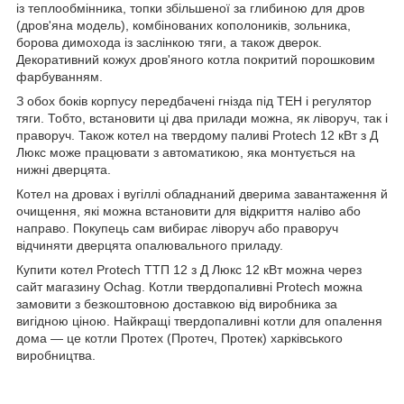
із теплообмінника, топки збільшеної за глибиною для дров
(дров'яна модель), комбінованих кополоників, зольника,
борова димохода із заслінкою тяги, а також дверок.
Декоративний кожух дров'яного котла покритий порошковим
фарбуванням.
З обох боків корпусу передбачені гнізда під ТЕН і регулятор
тяги. Тобто, встановити ці два прилади можна, як ліворуч, так і
праворуч. Також котел на твердому паливі Protech 12 кВт з Д
Люкс може працювати з автоматикою, яка монтується на
нижні дверцята.
Котел на дровах і вугіллі обладнаний дверима завантаження й
очищення, які можна встановити для відкриття наліво або
направо. Покупець сам вибирає ліворуч або праворуч
відчиняти дверцята опалювального приладу.
Купити котел Protech ТТП 12 з Д Люкс 12 кВт можна через
сайт магазину Ochag. Котли твердопаливні Protech можна
замовити з безкоштовною доставкою від виробника за
вигідною ціною. Найкращі твердопаливні котли для опалення
дома — це котли Протех (Протеч, Протек) харківського
виробництва.