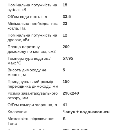
Номінальна потужність на
15
вугіллі, кВт
Об'єм води в котлі, л
33.5
Мінімальна необхідна тяга
23
котла, Па
Номінальна потужність на
12
дровах, кВт
Площа перетину
200
димоходу не менше, см2
Температура води хв./
57/95
макс°C
Висота димоходу не
5
менше, м
Приєднувальний розмір
150
перехідника димоходу, мм
Розмір завантажувального
290х240
отвору, мм
Об'єм камери згоряння, л
41
Колосники
Чавун + водонаповнені
Можливість підключення
Є
Тена