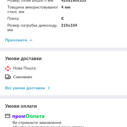
Розмір топки ВхШхГл мм
420х290х335
Товщина використовуваної
4 мм
сталі, мм
Плита
Є
Розмір патрубка димоходу,
210х104
мм
Приховати
Умови доставки
Нова Пошта
Самовивіз
Всі умови доставки
Умови оплати
Ви отримаєте замовлення
або гроші повернуться на вашу картку