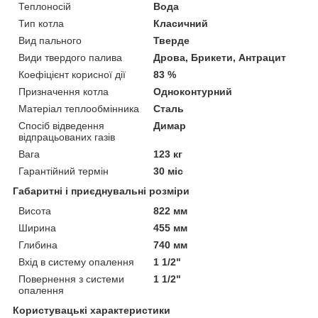
Теплоносій
Вода
Тип котла
Класичний
Вид пального
Тверде
Види твердого палива
Дрова, Брикети, Антрацит
Коефіцієнт корисної дії
83 %
Призначення котла
Одноконтурний
Матеріал теплообмінника
Сталь
Спосіб відведення
Димар
відпрацьованих газів
Вага
123 кг
Гарантійний термін
30 міс
Габаритні і приєднувальні розміри
Висота
822 мм
Ширина
455 мм
Глибина
740 мм
Вхід в систему опалення
1 1/2"
Повернення з системи
1 1/2"
опалення
Користувацькі характеристики