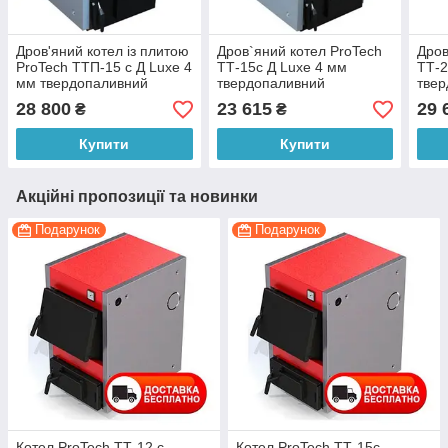
Дров'яний котел із плитою
Дров`яний котел ProTech
Дров
ProTech ТТП-15 с Д Luxe 4
ТТ-15с Д Luxe 4 мм
ТТ-2
мм твердопаливний
твердопаливний
тве
28 800
23 615
29 
₴
₴
Купити
Купити
Акційні пропозиції та новинки
Подарунок
Подарунок
Котел ProTech ТТ-12 с
Котел ProTech ТТ-15с