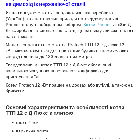
на димохід із нержавіючої сталі!
Якщо ви шукаєте котли твердопаливні від виробника
(Україна), то опалювальні прилади на твердому паливі
Protech стануть найкращим вибором.
Котли Protech
лінійки Д
Люкс зроблені зі спеціальної сталі, що витримує високі теплові
навантаження.
Модель опалювального котла Protech ТТП 12 с Д Люкс 12
кВт використовується для приватних будинків і промислових
споруд площею до 120 квадратних метрів.
Твердопаливний котел ТТП 12 з Д Люкс обладнаний
варильною чавунною поверхнею з конфоркою для
приготування їжі.
Котел Protech 12 кВт працює на дровах або вугіллі, а також на
брикетах.
Основні характеристики та особливості котла
ТТП 12 с Д Люкс з плитою:
сталь 4 мм;
варильна плита;