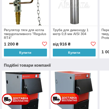
Регулятор тяги для котла
Труба для димоходу 1
Пере
твердопаливного "Regulus
метр 0,8 мм AISI 304
твер
RT4"
Prot
1 200
916
₴
від
₴
1 0
Купити
Купити
Подібні товари компанії