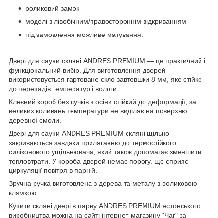
роликовий замок
моделі з лівобічним/правостороннім відкриванням
під замовлення можливе матування.
Двері для сауни скляні ANDRES PREMIUM — це практичний і
функціональний вибір. Для виготовлення дверей
використовується гартоване скло завтовшки 8 мм, яке стійке
до перепадів температур і вологи.
Клеєний короб без сучків з осіни стійкий до деформації, за
великих коливань температури не виділяє на поверхню
деревної смоли.
Двері для сауни ANDRES PREMIUM скляні щільно
закриваються завдяки приляганню до термостійкого
силіконового ущільнювача, який також допомагає зменшити
тепловтрати. У короба дверей немає порогу, що сприяє
циркуляції повітря в парній.
Зручна ручка виготовлена з дерева та металу з роликовою
клямкою.
Купити скляні двері в парну ANDRES PREMIUM естонського
виробництва можна на сайті інтернет-магазину "Чаг" за