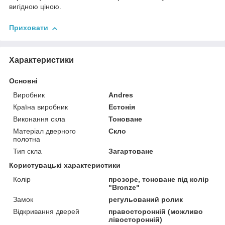
вигідною ціною.
Приховати
Характеристики
Основні
Виробник
Andres
Країна виробник
Естонія
Виконання скла
Тоноване
Матеріал дверного
Скло
полотна
Тип скла
Загартоване
Користувацькі характеристики
Колір
прозоре, тоноване під колір
"Bronze"
Замок
регульований ролик
Відкривання дверей
правосторонній (можливо
лівосторонній)