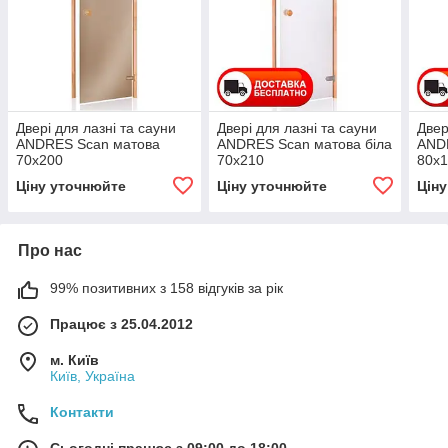
Двері для лазні та сауни
Двері для лазні та сауни
Двер
ANDRES Scan матова
ANDRES Scan матова біла
ANDR
70х200
70х210
80х
Ціну уточнюйте
Ціну уточнюйте
Цін
Про нас
99% позитивних з 158 відгуків за рік
Працює з 25.04.2012
м. Київ
Київ, Україна
Контакти
Сьогодні працює з 09:00 до 18:00