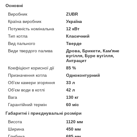
Основні
Виробник
ZUBR
Країна виробник
Україна
Потужність номінальна
12 кВт
Тип котла
Класичний
Вид пального
Тверде
Види твердого палива
Дрова, Брикети, Кам'яне
вугілля, Буре вугілля,
Антрацит
Коефіцієнт корисної дії
85 %
Призначення котла
Одноконтурний
Об'єм камери згоряння
33 л
Об'єм води в котлі
42 л
Вага
130 кг
Гарантійний термін
60 міс
Габаритні і приєднувальні розміри
Висота
1120 мм
Ширина
450 мм
Глибина
685 мм