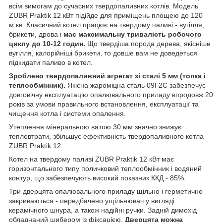
всім вимогам до сучасних твердопаливних котлів. Модель
ZUBR Praktik 12 кВт підійде для приміщень площею до 120
м.кв. Класичний котел працює на твердому паливі - вугілля,
брикети, дрова і
має максимальну тривалість робочого
циклу до 10-12 годин.
Що твердіша порода дерева, якісніше
вугілля, калорійніші брикети, то довше вам не доведеться
підкидати паливо в котел.
Зроблено твердопаливний агрегат зі сталі 5 мм (топка і
теплообмінник).
Якісна жароміцна сталь 09Г2С забезпечує
довговічну експлуатацію опалювального приладу впродовж 20
років за умови правильного встановлення, експлуатації та
чищення котла і системи опалення.
Утеплення мінеральною ватою 30 мм значно знижує
тепловтрати, збільшує ефективність твердопаливного котла
ZUBR Praktik 12.
Котел на твердому паливі ZUBR Praktik 12 кВт має
горизонтального типу поличковий теплообмінник і водяний
контур, що забезпечують високий показник ККД - 85%.
Три дверцята опалювального приладу щільно і герметично
закриваються - передбачено ущільнювач у вигляді
керамічного шнура, а також надійні ручки. Задній димохід
обладнаний шибером із фіксацією.
Дверцята можна