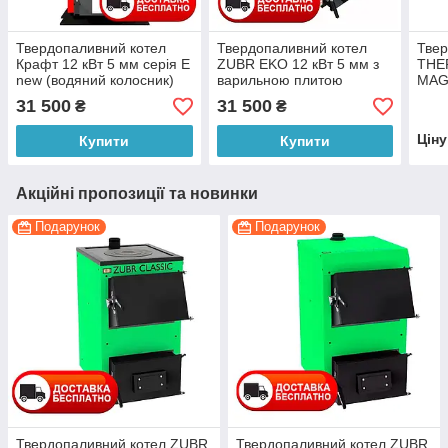
Твердопаливний котел
Твердопаливний котел
Твер
Крафт 12 кВт 5 мм серія Е
ZUBR EKO 12 кВт 5 мм з
THE
new (водяний колосник)
варильною плитою
MAG
пли
31 500
31 500
₴
₴
Цін
Купити
Купити
Акційні пропозиції та новинки
Подарунок
Подарунок
Твердопаливний котел ZUBR
Твердопаливний котел ZUBR