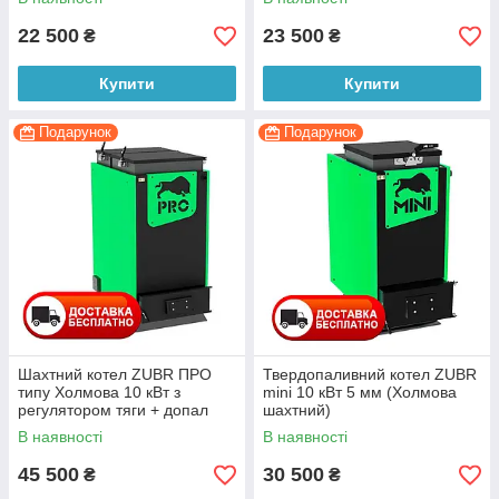
22 500
23 500
₴
₴
Купити
Купити
Подарунок
Подарунок
Шахтний котел ZUBR ПРО
Твердопаливний котел ZUBR
типу Холмова 10 кВт з
mini 10 кВт 5 мм (Холмова
регулятором тяги + допал
шахтний)
диму
В наявності
В наявності
45 500
30 500
₴
₴