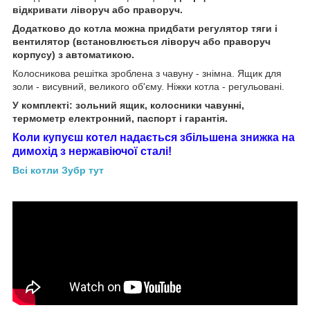
відкривати ліворуч або праворуч.
Додатково до котла можна придбати регулятор тяги і
вентилятор (встановлюється ліворуч або праворуч
корпусу) з автоматикою.
Колосникова решітка зроблена з чавуну - знімна. Ящик для
золи - висувний, великого об'єму. Ніжки котла - регульовані.
У комплекті: зольний ящик, колосники чавунні,
термометр електронний, паспорт і гарантія.
Коли купуєш котел надається збільшена знижка на
димохід з нержавіючої сталі!
Всі котли Зубр тут