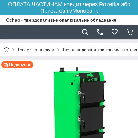
ОПЛАТА ЧАСТИНАМ кредит через Rozetka або
Приватбанк/Монобанк
Ochag - твердопаливне опалювальне обладнання
Товари та послуги
Твердопаливні котли класичні та три
Подарунок