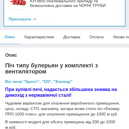
КУПІВЛІ опалювального приладу та
безкоштовна доставка на ЧОРНІ ТРУБИ
Приховати
Опис
Характеристики
Доставка
Оплата
Умови п
Опис
Піч типу булерьян у комплекті з
вентилятором
Всі печв "Брест", "DS", "Екожар"
При купівлі печі, надається збільшена знижка на
димохід з нержавіючої сталі!
Чудовим варіантом для опалення виробничого приміщення,
цеху, складу, СТО, магазину, ангара може стати піч «Екожар
ПРО 1000 плюс» для опалення приміщення до 1000 м.куб.
В наявності моделі для обсягу приміщень від 200 до 1000
м.куб.