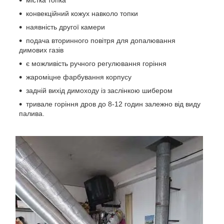
містка топка
конвекційний кожух навколо топки
наявність другої камери
подача вторинного повітря для допалювання
димових газів
є можливість ручного регулювання горіння
жароміцне фарбування корпусу
задній вихід димоходу із заслінкою шибером
тривале горіння дров до 8-12 годин залежно від виду
палива.