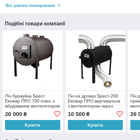
Всі умови повернення
Подібні товари компанії
Піч буржуйка Брест
Піч на дровах Брест-200
Піч 
Екожар ПРО 700 плюс з
Екожар ПРО вертикальна
прим
вбудованим вентилятором
з вентилятором через
вент
гофру
ПРО
26 000
10 500
26 
₴
₴
Купити
Купити