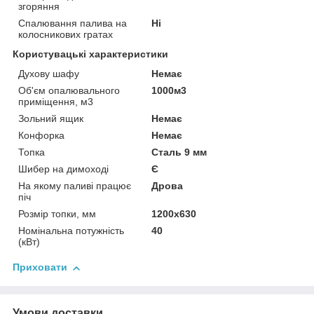
згоряння
Спалювання палива на
Ні
колосникових гратах
Користувацькі характеристики
Духову шафу
Немає
Об'єм опалювального
1000м3
приміщення, м3
Зольний ящик
Немає
Конфорка
Немає
Топка
Сталь 9 мм
Шибер на димоході
Є
На якому паливі працює
Дрова
піч
Розмір топки, мм
1200х630
Номінальна потужність
40
(кВт)
Приховати
Умови доставки