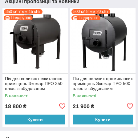
Акційні пропозиції та новинки
350 м³ 7 мм 15 кВт
500 м³ 8 мм 20 кВт
Подарунок
Подарунок
Піч для великих нежитлових
Піч для великих промислових
приміщень Экожар ПРО 350
приміщень Экожар ПРО 500
плюс із вбудованим
плюс із вбудованим
вентилятором
вентилятором
В наявності
В наявності
18 800
21 900
₴
₴
Купити
Купити