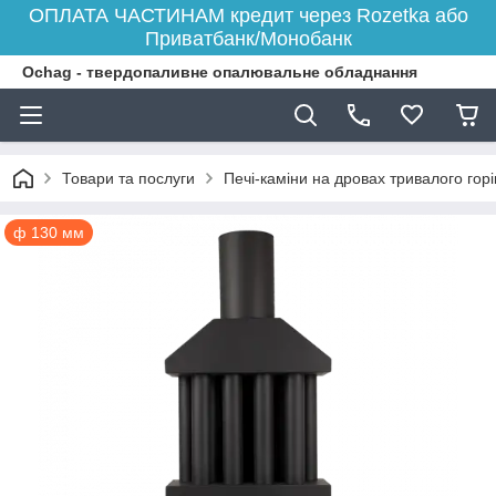
ОПЛАТА ЧАСТИНАМ кредит через Rozetka або
Приватбанк/Монобанк
Ochag - твердопаливне опалювальне обладнання
Товари та послуги
Печі-каміни на дровах тривалого гор
ф 130 мм