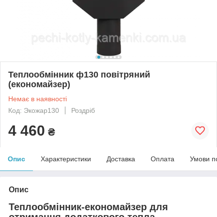
Теплообмінник ф130 повітряний
(економайзер)
Немає в наявності
Код: Экожар130
Роздріб
4 460
₴
Опис
Характеристики
Доставка
Оплата
Умови п
Опис
Теплообмінник-економайзер для
отримання додаткового тепла