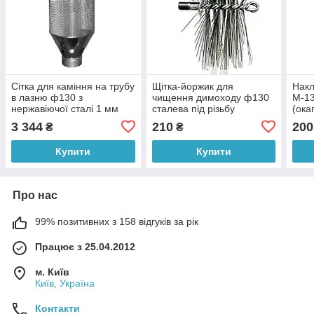
Сітка для каміння на трубу
Щітка-йоржик для
Накл
в лазню ф130 з
чищення димоходу ф130
М-13
нержавіючої сталі 1 мм
сталева під різьбу
(ока
AISI 321
3 344
210
200
₴
₴
Купити
Купити
Про нас
99% позитивних з 158 відгуків за рік
Працює з 25.04.2012
м. Київ
Київ, Україна
Контакти