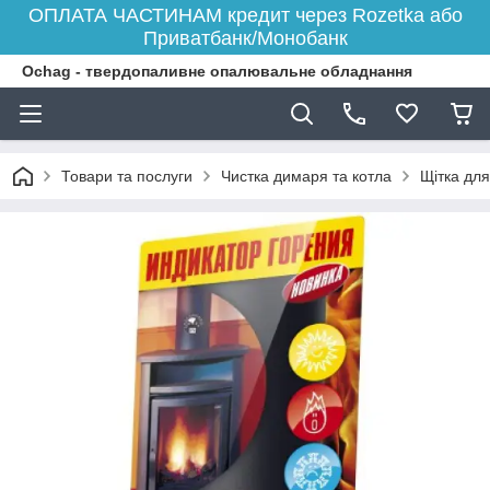
ОПЛАТА ЧАСТИНАМ кредит через Rozetka або
Приватбанк/Монобанк
Ochag - твердопаливне опалювальне обладнання
Товари та послуги
Чистка димаря та котла
Щітка дл