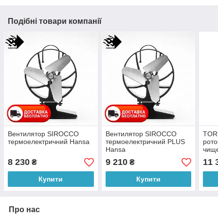
Подібні товари компанії
Вентилятор SIROCCO
Вентилятор SIROCCO
TOR
термоелектричний Hansa
термоелектричний PLUS
рото
Hansa
чище
дрил
8 230
9 210
11 
₴
₴
Купити
Купити
Про нас