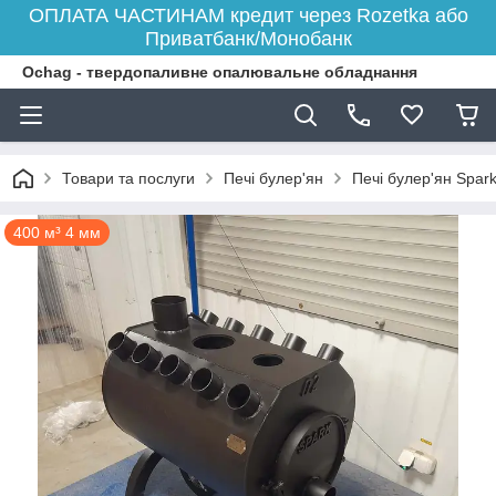
ОПЛАТА ЧАСТИНАМ кредит через Rozetka або
Приватбанк/Монобанк
Ochag - твердопаливне опалювальне обладнання
Товари та послуги
Печі булер'ян
Печі булер'ян Spar
400 м³ 4 мм