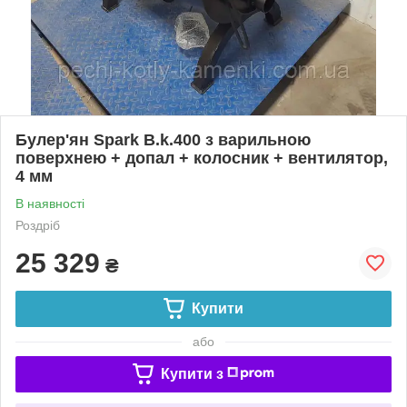
Булер'ян Spark B.k.400 з варильною
поверхнею + допал + колосник + вентилятор,
4 мм
В наявності
Роздріб
25 329
₴
Купити
або
Купити з