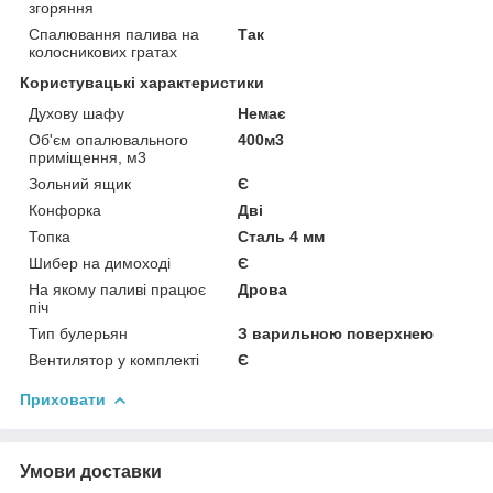
згоряння
Спалювання палива на
Так
колосникових гратах
Користувацькі характеристики
Духову шафу
Немає
Об'єм опалювального
400м3
приміщення, м3
Зольний ящик
Є
Конфорка
Дві
Топка
Сталь 4 мм
Шибер на димоході
Є
На якому паливі працює
Дрова
піч
Тип булерьян
З варильною поверхнею
Вентилятор у комплекті
Є
Приховати
Умови доставки