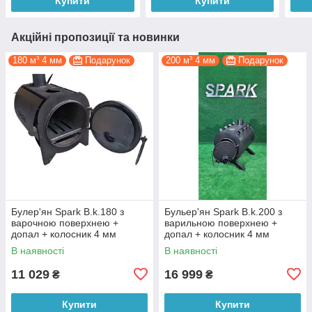
Купити
Купити
Акційні пропозиції та новинки
180 м³ 4 мм
Подарунок
200 м³ 4 мм
Подарунок
Булер'ян Spark B.k.180 з
Бульер'ян Spark B.k.200 з
варочною поверхнею +
варильною поверхнею +
допал + колосник 4 мм
допал + колосник 4 мм
В наявності
В наявності
11 029
16 999
₴
₴
Купити
Купити