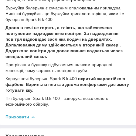
Буржуйка булерьян є сучасним опалювальним приладом.
Нинішні буржуйки - це буржуйки тривалого горіння, яким і є
булерьян Spark B.k.400.
Дрова в печі не горять, а тліють, що забезпечено
поступовим надходженням повітря. За надходження
повітря відповідає заслінка подачі на дверцятах.
Допалювання диму здійснюється у вторинній камері.
Додаткове повітря для допалювання подається через
спеціальний канал.
Прогрівання будинку відбувається шляхом природної
конвекції, чому сприяють повітряні труби.
Корпус печі булерьян Spark B.k.400
вкритий жаростійкою
фарбою. Варильна плита з двома конфорками дає змогу
готувати їжу.
Піч булерьян Spark B.k.400 - запорука незалежного,
економічного обігріву.
Приховати