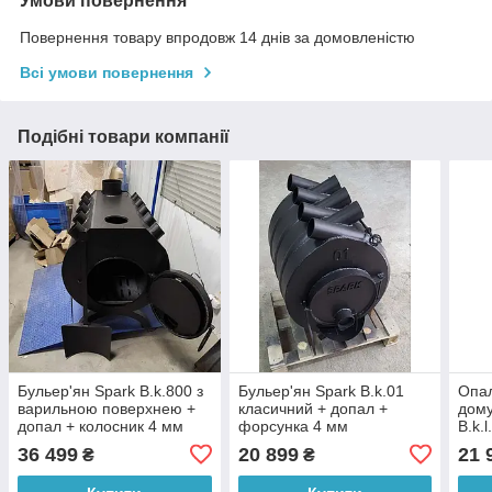
Умови повернення
Повернення товару впродовж 14 днів за домовленістю
Всі умови повернення
Подібні товари компанії
Бульер'ян Spark B.k.800 з
Бульер'ян Spark B.k.01
Опал
варильною поверхнею +
класичний + допал +
дому
допал + колосник 4 мм
форсунка 4 мм
B.k.
коло
36 499
20 899
21 
₴
₴