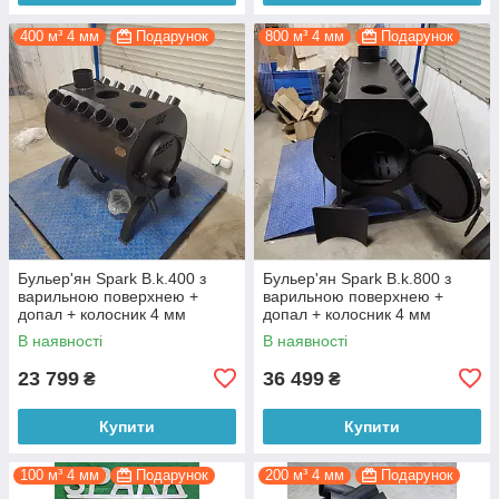
400 м³ 4 мм
Подарунок
800 м³ 4 мм
Подарунок
Бульер'ян Spark B.k.400 з
Бульер'ян Spark B.k.800 з
варильною поверхнею +
варильною поверхнею +
допал + колосник 4 мм
допал + колосник 4 мм
В наявності
В наявності
23 799
36 499
₴
₴
Купити
Купити
100 м³ 4 мм
Подарунок
200 м³ 4 мм
Подарунок