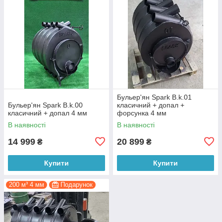
Бульер'ян Spark B.k.01
Бульер'ян Spark B.k.00
класичний + допал +
класичний + допал 4 мм
форсунка 4 мм
В наявності
В наявності
14 999
20 899
₴
₴
Купити
Купити
200 м³ 4 мм
Подарунок