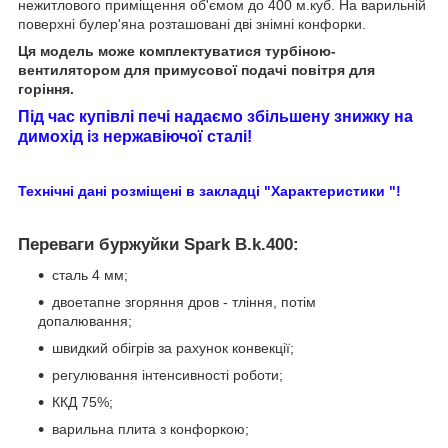
нежитлового приміщення об'ємом до 400 м.куб. На варильній
поверхні булер'яна розташовані дві знімні конфорки.
Ця модель може комплектуватися турбіною-
вентилятором для примусової подачі повітря для
горіння.
Під час купівлі печі надаємо збільшену знижку на
димохід із нержавіючої сталі!
Технічні дані розміщені в закладці "Х
арактеристики "
!
Переваги буржуйки Spark B.k.400:
сталь 4 мм;
двоетапне згоряння дров - тління, потім
допалювання;
швидкий обігрів за рахунок конвекції;
регулювання інтенсивності роботи;
ККД 75%;
варильна плита з конфоркою;