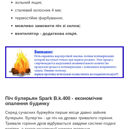
зольний ящик;
сталевий колосник 4 мм;
термостійке фарбування;
можливо замовити піч зі склом;
вентилятор - додаткова опція.
Піч булерьян Spark B.k.400 - економічне
опалення будинку
Серед сучасних буржуйок перше місце давно зайняв
булерьян. Булер'ян - це піч на дровах тривалого горіння.
Тривале горіння дров відбувається завдяки системі подачі
повітря, а також конструкції камери згоряння.