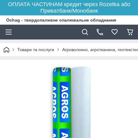
ОПЛАТА ЧАСТИНАМ кредит через Rozetka або
Приватбанк/Монобанк
Ochag - твердопаливне опалювальне обладнання
Товари та послуги
Агроволокно, агротканина, геотексти