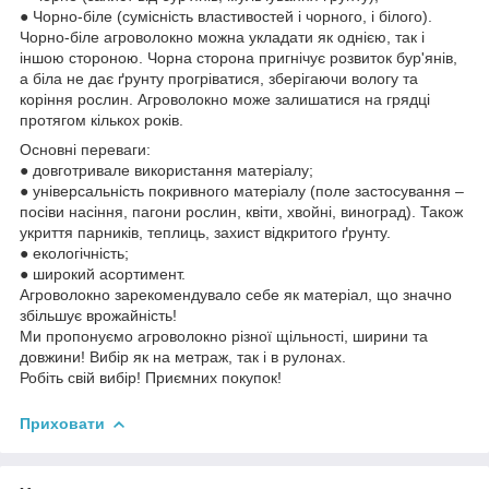
● Чорно-біле (сумісність властивостей і чорного, і білого).
Чорно-біле агроволокно можна укладати як однією, так і
іншою стороною. Чорна сторона пригнічує розвиток бур'янів,
а біла не дає ґрунту прогріватися, зберігаючи вологу та
коріння рослин. Агроволокно може залишатися на грядці
протягом кількох років.
Основні переваги:
● довготривале використання матеріалу;
● універсальність покривного матеріалу (поле застосування –
посіви насіння, пагони рослин, квіти, хвойні, виноград). Також
укриття парників, теплиць, захист відкритого ґрунту.
● екологічність;
● широкий асортимент.
Агроволокно зарекомендувало себе як матеріал, що значно
збільшує врожайність!
Ми пропонуємо агроволокно різної щільності, ширини та
довжини! Вибір як на метраж, так і в рулонах.
Робіть свій вибір! Приємних покупок!
Приховати