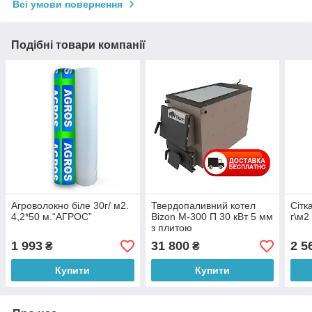
Всі умови повернення
Подібні товари компанії
Агроволокно біле 30г/ м2.
Твердопаливний котел
Сітк
4,2*50 м.“AГРОС”
Bizon М-300 П 30 кВт 5 мм
г\м2
з плитою
1 993
31 800
2 5
₴
₴
Купити
Купити