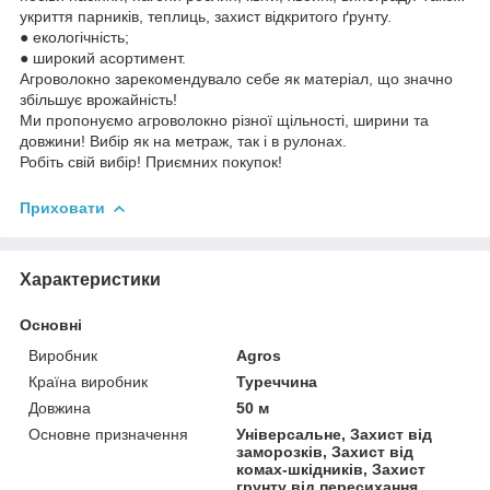
укриття парників, теплиць, захист відкритого ґрунту.
● екологічність;
● широкий асортимент.
Агроволокно зарекомендувало себе як матеріал, що значно
збільшує врожайність!
Ми пропонуємо агроволокно різної щільності, ширини та
довжини! Вибір як на метраж, так і в рулонах.
Робіть свій вибір! Приємних покупок!
Приховати
Характеристики
Основні
Виробник
Agros
Країна виробник
Туреччина
Довжина
50 м
Основне призначення
Універсальне, Захист від
заморозків, Захист від
комах-шкідників, Захист
грунту від пересихання,