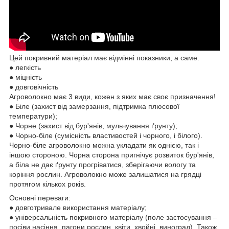
Цей покривний матеріал має відмінні показники, а саме:
● легкість
● міцність
● довговічність
Агроволокно має 3 види, кожен з яких має своє призначення!
● Біле (захист від замерзання, підтримка плюсової
температури);
● Чорне (захист від бур'янів, мульчування ґрунту);
● Чорно-біле (сумісність властивостей і чорного, і білого).
Чорно-біле агроволокно можна укладати як однією, так і
іншою стороною. Чорна сторона пригнічує розвиток бур'янів,
а біла не дає ґрунту прогріватися, зберігаючи вологу та
коріння рослин. Агроволокно може залишатися на грядці
протягом кількох років.
Основні переваги:
● довготривале використання матеріалу;
● універсальність покривного матеріалу (поле застосування –
посіви насіння, пагони рослин, квіти, хвойні, виноград). Також