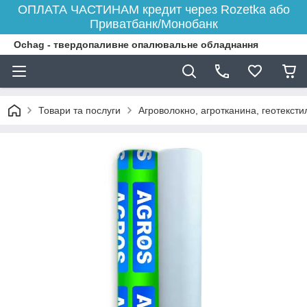
ОПЛАТА ЧАСТИНАМ кредит через Rozetka або
Приватбанк/Монобанк
Ochag - твердопаливне опалювальне обладнання
Товари та послуги
Агроволокно, агротканина, геотексти