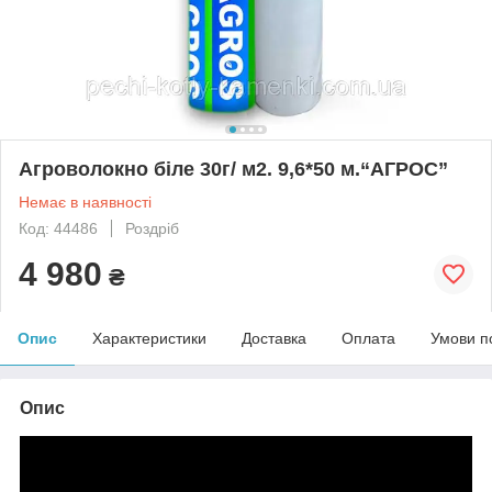
Агроволокно біле 30г/ м2. 9,6*50 м.“AГРОС”
Немає в наявності
Код: 44486
Роздріб
4 980
₴
Опис
Характеристики
Доставка
Оплата
Умови п
Опис