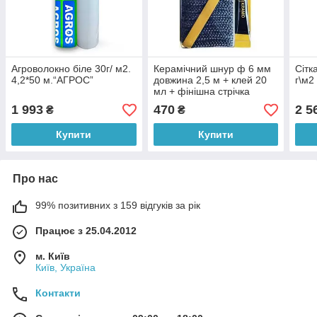
Агроволокно біле 30г/ м2.
Керамічний шнур ф 6 мм
Сітк
4,2*50 м.“AГРОС”
довжина 2,5 м + клей 20
г\м2
мл + фінішна стрічка
1 993
470
2 5
₴
₴
Купити
Купити
Про нас
99% позитивних з 159 відгуків за рік
Працює з 25.04.2012
м. Київ
Київ, Україна
Контакти