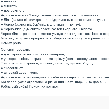
● легкість
● міцність
● довговічність
Агроволокно має 3 види, кожен з яких має своє призначення!
● Біле (захист від замерзання, підтримка плюсової температури);
● Чорне (захист від бур'янів, мульчування ґрунту);
● Чорно-біле (сумісність властивостей і чорного, і білого).
Чорно-біле агроволокно можна укладати як однією, так і іншою сто
біла не дає ґрунту прогріватися, зберігаючи вологу та коріння ро
кількох років.
Основні переваги:
● довготривале використання матеріалу;
● універсальність покривного матеріалу (поле застосування – посіви
Також укриття парників, теплиць, захист відкритого ґрунту.
● екологічність;
● широкий асортимент.
Агроволокно зарекомендувало себе як матеріал, що значно збільш
Ми пропонуємо агроволокно різної щільності, ширини та довжини! В
Робіть свій вибір! Приємних покупок!