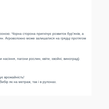
роною. Чорна сторона пригнічує розвиток бур'янів, а
слин. Агроволокно може залишатися на грядці протягом
 насіння, пагони рослин, квіти, хвойні, виноград).
ує врожайність!
ибір як на метраж, так і в рулонах.