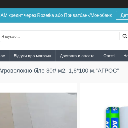
 кредит через Rozetka або Приватбанк/Монобанк
Дет
нас
Відгуки про магазин
Доставка и оплата
Статті
Н
Агроволокно біле 30г/ м2. 1,6*100 м.“AГРОС”