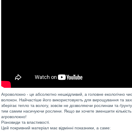
Агроволокно - це абсолютно нешкідливий, а головне екологічно чи
волокон. Найчастіше його використовують для вирощування та захи
зберігає тепло та вологу, зовсім не дозволяючи рослинам та ґрунт
тим самим насичуючи рослини. Якщо ви хочете зменшити кількість 
агроволокно!
Різновиди та властивості.
Цей покривний матеріал має відмінні показники, а саме: