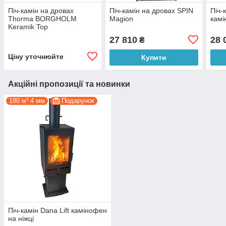
Піч-камін на дровах
Піч-камін на дровах SPIN
Піч-
Thorma BORGHOLM
Magion
камі
Keramik Top
27 810
28 
₴
Ціну уточнюйте
Купити
Акційні пропозиції та новинки
180 м³ 4 мм
Подарунок
Піч-камін Dana Lift камінофен
на ніжці