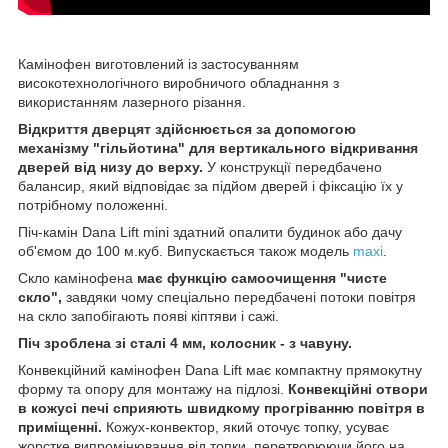
Камінофен виготовлений із застосуванням
високотехнологічного виробничого обладнання з
використанням лазерного різання.
Відкриття дверцят здійснюється за допомогою
механізму "гільйотина" для вертикального відкривання
дверей від низу до верху.
У конструкції передбачено
балансир, який відповідає за підйом дверей і фіксацію їх у
потрібному положенні.
Піч-камін Dana Lift mini здатний опалити будинок або дачу
об'ємом до 100 м.куб. Випускається також модель
maxi
.
Скло камінофена
має функцію самоочищення "чисте
скло",
завдяки чому спеціально передбачені потоки повітря
на скло запобігають появі кіптяви і сажі.
Піч зроблена зі сталі 4 мм, колосник - з чавуну.
Конвекційний камінофен Dana Lift має компактну прямокутну
форму та опору для монтажу на підлозі.
Конвекційні отвори
в кожусі печі сприяють швидкому прогріванню повітря в
приміщенні.
Кожух-конвектор, який оточує топку, усуває
жорстке випромінювання від топки, перетворюючи його на