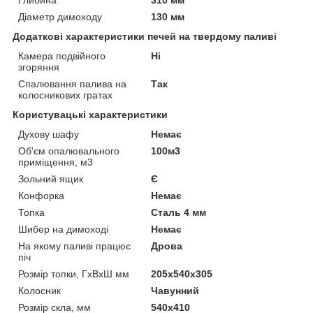
Діаметр димоходу
130 мм
Додаткові характеристики печей на твердому паливі
Камера подвійного
Ні
згоряння
Спалювання палива на
Так
колосникових гратах
Користувацькі характеристики
Духову шафу
Немає
Об'єм опалювального
100м3
приміщення, м3
Зольний ящик
Є
Конфорка
Немає
Топка
Сталь 4 мм
Шибер на димоході
Немає
На якому паливі працює
Дрова
піч
Розмір топки, ГхВхШ мм
205х540х305
Колосник
Чавунний
Розмір скла, мм
540х410