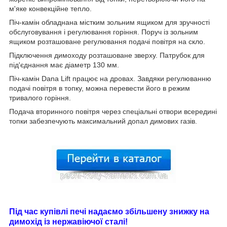
м'яке конвекційне тепло.
Піч-камін обладнана містким зольним ящиком для зручності
обслуговування і регулювання горіння. Поруч із зольним
ящиком розташоване регулювання подачі повітря на скло.
Підключення димоходу розташоване зверху. Патрубок для
під'єднання має діаметр 130 мм.
Піч-камін Dana Lift працює на дровах. Завдяки регулюванню
подачі повітря в топку, можна перевести його в режим
тривалого горіння.
Подача вторинного повітря через спеціальні отвори всередині
топки забезпечують максимальний допал димових газів.
Під час купівлі печі надаємо збільшену знижку на
димохід із нержавіючої сталі!