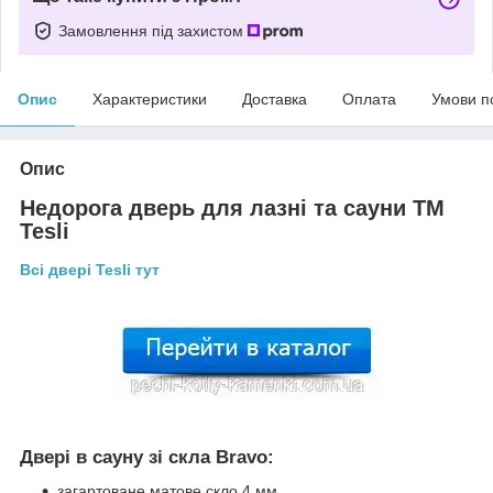
Замовлення під захистом
Опис
Характеристики
Доставка
Оплата
Умови п
Опис
Недорога дверь для лазні та сауни ТМ
Tesli
Всі двері Tesli тут
Двері в сауну зі скла Bravo:
загартоване матове скло 4 мм