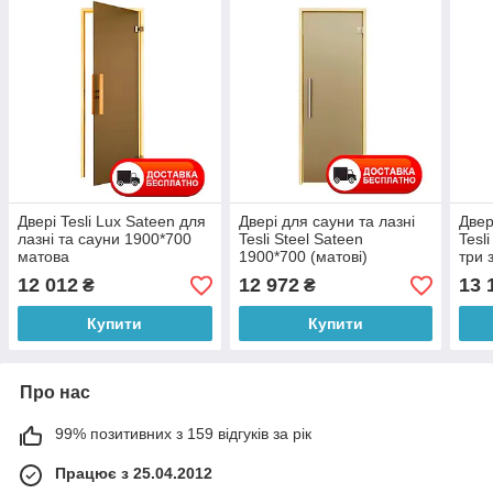
Двері Tesli Lux Sateen для
Двері для сауни та лазні
Двер
лазні та сауни 1900*700
Tesli Steel Sateen
Tesl
матова
1900*700 (матові)
три 
12 012
12 972
13 
₴
₴
Купити
Купити
Про нас
99% позитивних з 159 відгуків за рік
Працює з 25.04.2012