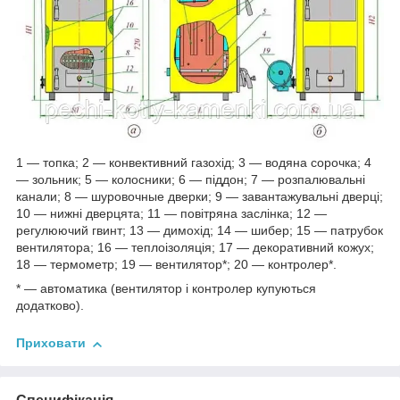
1 ― топка; 2 ― конвективний газохід; 3 ― водяна сорочка; 4
― зольник; 5 ― колосники; 6 ― піддон; 7 ― розпалювальні
канали; 8 ― шуровочные дверки; 9 ― завантажувальні дверці;
10 ― нижні дверцята; 11 ― повітряна заслінка; 12 ―
регулюючий гвинт; 13 ― димохід; 14 ― шибер; 15 ― патрубок
вентилятора; 16 ― теплоізоляція; 17 ― декоративний кожух;
18 ― термометр; 19 ― вентилятор*; 20 ― контролер*.
* ― автоматика (вентилятор і контролер купуються
додатково).
Приховати