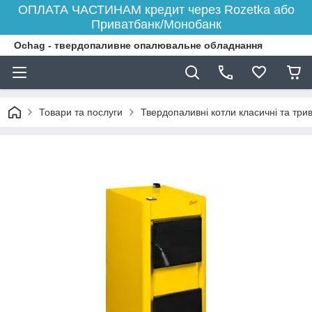
ОПЛАТА ЧАСТИНАМ кредит через Rozetka або
Приватбанк/Монобанк
Ochag - твердопаливне опалювальне обладнання
Товари та послуги
Твердопаливні котли класичні та три