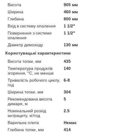
Висота
905 мм
Ширина
460 мм
Глибина
800 мм
Вхід в систему опалення
1 1/2"
Повернення з системи
1 1/2"
опалення
Діаметр димоходу
130 мм
Користувацькі характеристики
Висота топки, мм
435
Температура продуктів
140
згоряння, °С, не менше
Тривалість робочого циклу,
6-8
год
Ширина топки, мм
304
Рекомендована висота
5
димаря, м
Номінальний розхід
2.5
антрациту, кг/год
Варильна плита
Немає
Глибина топки, мм
414