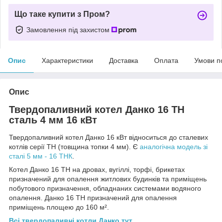
Що таке купити з Пром?
Замовлення під захистом
Опис
Характеристики
Доставка
Оплата
Умови п
Опис
Твердопаливний котел Данко 16 ТН
сталь 4 мм 16 кВт
Твердопаливний котел Данко 16 кВт відноситься до сталевих
котлів серії ТН (товщина топки 4 мм). Є
аналогічна модель зі
сталі 5 мм - 16 ТНК
.
Котел Данко 16 ТН на дровах, вугіллі, торфі, брикетах
призначений для опалення житлових будинків та приміщень
побутового призначення, обладнаних системами водяного
опалення. Данко 16 ТН призначений для опалення
приміщень площею до 160 м².
Всі твердопаливні котли Данко тут