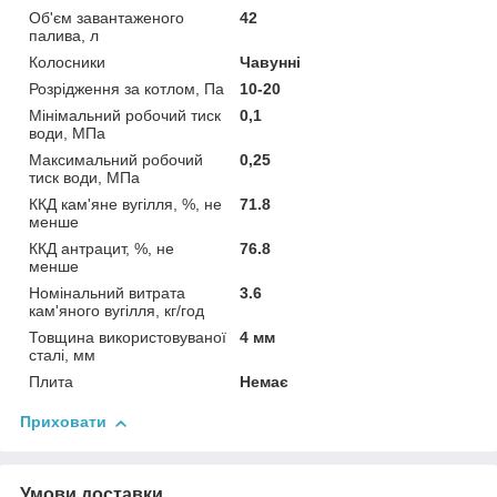
Об'єм завантаженого
42
палива, л
Колосники
Чавунні
Розрідження за котлом, Па
10-20
Мінімальний робочий тиск
0,1
води, МПа
Максимальний робочий
0,25
тиск води, МПа
ККД кам'яне вугілля, %, не
71.8
менше
ККД антрацит, %, не
76.8
менше
Номінальний витрата
3.6
кам'яного вугілля, кг/год
Товщина використовуваної
4 мм
сталі, мм
Плита
Немає
Приховати
Умови доставки