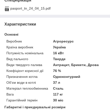
Специфікація
pasport_tn_24_04_15.pdf
Характеристики
Основні
Виробник
Агроресурс
Країна виробник
Україна
Потужність номінальна
16 кВт
Вид пального
Тверде
Види твердого палива
Антрацит, Брикети, Дрова
Коефіцієнт корисної дії
76 %
Призначення котла
Одноконтурний
Об'єм води в котлі
37 л
Матеріал теплообмінника
Сталь
Вага
117 кг
Гарантійний термін
30 міс
Габаритні і приєднувальні розміри