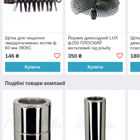
Щітка для чищення
Йоржик димохідний LUX
Щітк
твердопаливних котлів ф
ф250 ПЛОCКИЙ
дим
60 мм ЛЮКС
металевий під різьбу
плас
146
350
180
₴
₴
Купити
Купити
Подібні товари компанії