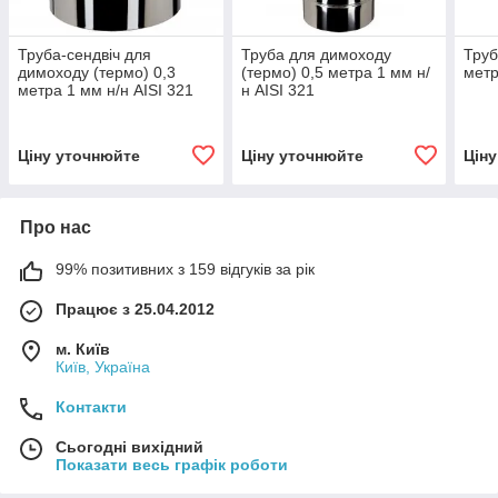
Труба-сендвіч для
Труба для димоходу
Труб
димоходу (термо) 0,3
(термо) 0,5 метра 1 мм н/
метр
метра 1 мм н/н AISI 321
н AISI 321
Ціну уточнюйте
Ціну уточнюйте
Цін
Про нас
99% позитивних з 159 відгуків за рік
Працює з 25.04.2012
м. Київ
Київ, Україна
Контакти
Сьогодні вихідний
Показати весь графік роботи