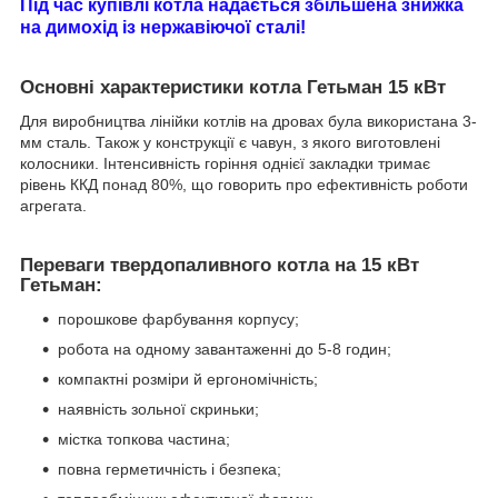
Під час купівлі котла надається збільшена знижка
на димохід із нержавіючої сталі!
Основні характеристики котла Гетьман 15 кВт
Для виробництва лінійки котлів на дровах була використана 3-
мм сталь. Також у конструкції є чавун, з якого виготовлені
колосники. Інтенсивність горіння однієї закладки тримає
рівень ККД понад 80%, що говорить про ефективність роботи
агрегата.
Переваги твердопаливного котла на 15 кВт
Гетьман:
порошкове фарбування корпусу;
робота на одному завантаженні до 5-8 годин;
компактні розміри й ергономічність;
наявність зольної скриньки;
містка топкова частина;
повна герметичність і безпека;