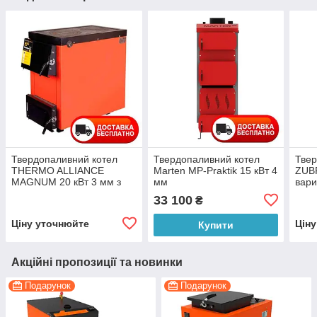
Твердопаливний котел
Твердопаливний котел
Твер
THERMO ALLIANCE
Marten MP-Praktik 15 кВт 4
ZUBR
MAGNUM 20 кВт 3 мм з
мм
вар
плитою SSF
33 100
₴
Ціну уточнюйте
Цін
Купити
Акційні пропозиції та новинки
Подарунок
Подарунок