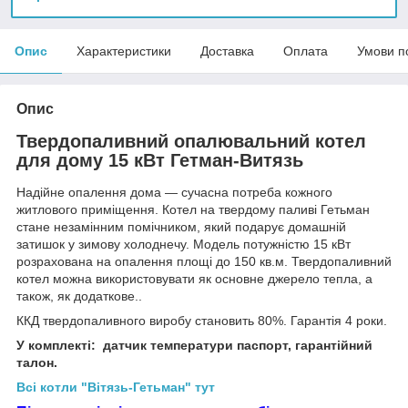
Опис
Характеристики
Доставка
Оплата
Умови п
Опис
Твердопаливний опалювальний котел
для дому 15 кВт Гетман-Витязь
Надійне опалення дома — сучасна потреба кожного
житлового приміщення. Котел на твердому паливі Гетьман
стане незамінним помічником, який подарує домашній
затишок у зимову холоднечу. Модель потужністю 15 кВт
розрахована на опалення площі до 150 кв.м. Твердопаливний
котел можна використовувати як основне джерело тепла, а
також, як додаткове..
ККД твердопаливного виробу становить 80%. Гарантія 4 роки.
У комплекті: датчик температури паспорт, гарантійний
талон.
Всі котли "Вітязь-Гетьман" тут