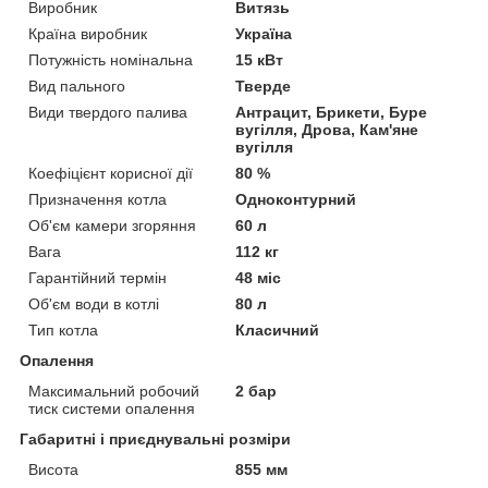
Виробник
Витязь
Країна виробник
Україна
Потужність номінальна
15 кВт
Вид пального
Тверде
Види твердого палива
Антрацит, Брикети, Буре
вугілля, Дрова, Кам'яне
вугілля
Коефіцієнт корисної дії
80 %
Призначення котла
Одноконтурний
Об'єм камери згоряння
60 л
Вага
112 кг
Гарантійний термін
48 міс
Об'єм води в котлі
80 л
Тип котла
Класичний
Опалення
Максимальний робочий
2 бар
тиск системи опалення
Габаритні і приєднувальні розміри
Висота
855 мм