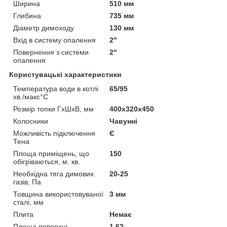
Ширина
510 мм
Глибина
735 мм
Діаметр димоходу
130 мм
Вхід в систему опалення
2"
Повернення з системи
2"
опалення
Користувацькі характеристики
Температура води в котлі
65/95
хв./макс°C
Розмір топки ГхШхВ, мм
400х320х450
Колосники
Чавунні
Можливість підключення
Є
Тена
Площа приміщень, що
150
обігріваються, м. кв.
Необхідна тяга димових
20-25
газів, Па
Товщина використовуваної
3 мм
сталі, мм
Плита
Немає
Площа поверхні
1.62