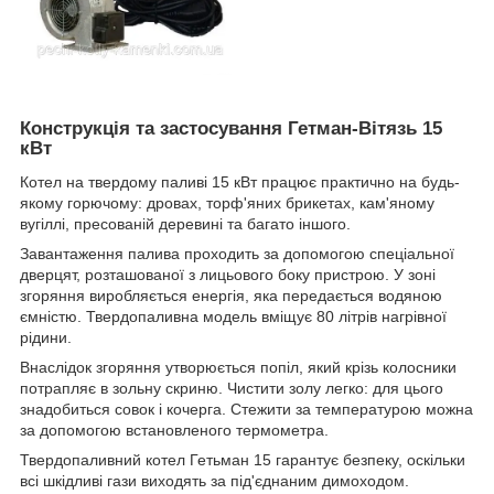
Конструкція та застосування Гетман-Вітязь 15
кВт
Котел на твердому паливі 15 кВт працює практично на будь-
якому горючому: дровах, торф'яних брикетах, кам'яному
вугіллі, пресованій деревині та багато іншого.
Завантаження палива проходить за допомогою спеціальної
дверцят, розташованої з лицьового боку пристрою. У зоні
згоряння виробляється енергія, яка передається водяною
ємністю. Твердопаливна модель вміщує 80 літрів нагрівної
рідини.
Внаслідок згоряння утворюється попіл, який крізь колосники
потрапляє в зольну скриню. Чистити золу легко: для цього
знадобиться совок і кочерга. Стежити за температурою можна
за допомогою встановленого термометра.
Твердопаливний котел Гетьман 15 гарантує безпеку, оскільки
всі шкідливі гази виходять за під'єднаним димоходом.