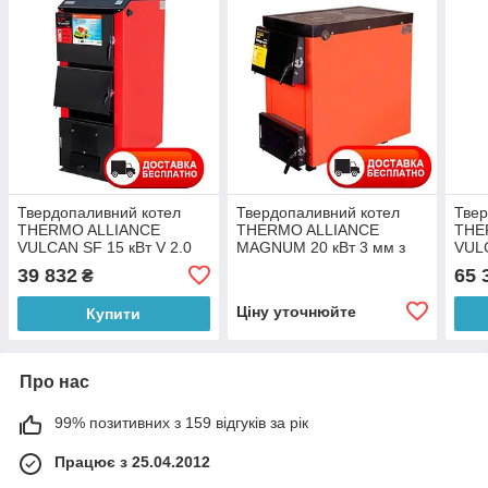
Твердопаливний котел
Твердопаливний котел
Твер
THERMO ALLIANCE
THERMO ALLIANCE
THE
VULCAN SF 15 кВт V 2.0
MAGNUM 20 кВт 3 мм з
VULC
сталь 6 мм
плитою SSF
стал
39 832
65 
₴
Ціну уточнюйте
Купити
Про нас
99% позитивних з 159 відгуків за рік
Працює з 25.04.2012