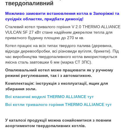
твердопаливний
Можливо замовити встановлення котла в Запоріжжі та
сусідніх областях, придбати димохід!
Сталевий котел тривалого горіння V 2.0 THERMO ALLIANCE
VULCAN SF 27 кВт стане надійним джерелом тепла для
приватного будинку площею до 270 м кв.
Котел працює на всіх типах твердого палива (деревина,
відходи деревообробки, всі різновиди вугілля, брикети). Під
час виробництва твердопаливного котла використовується
якісна сталь завтовшки 6 мм (марка СТ 3ПС).
Опалювальний котел може працювати як у ручному
режимі регулювання, так і з автоматикою.
Комплектація: інструкція з експлуатації, ящик для
збирання золи.
Всі класичні моделі THERMO ALLIANCЕ тут
Всі котли тривалого горіння THERMO ALLIANCE тут
У каталозі продукції можна ознайомитися з повним
асортиментом твердопаливних котлів.