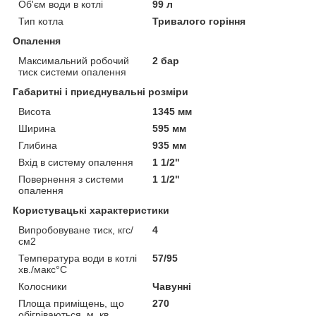
Об'єм води в котлі
99 л
Тип котла
Тривалого горіння
Опалення
Максимальний робочий
2 бар
тиск системи опалення
Габаритні і приєднувальні розміри
Висота
1345 мм
Ширина
595 мм
Глибина
935 мм
Вхід в систему опалення
1 1/2"
Повернення з системи
1 1/2"
опалення
Користувацькі характеристики
Випробовуване тиск, кгс/
4
см2
Температура води в котлі
57/95
хв./макс°C
Колосники
Чавунні
Площа приміщень, що
270
обігріваються, м. кв.