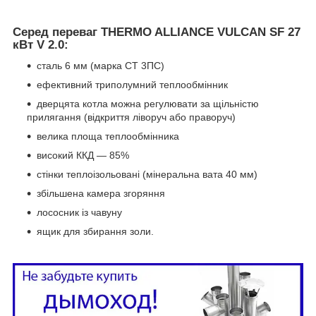
Серед переваг THERMO ALLIANCE VULCAN SF 27
кВт V 2.0:
сталь 6 мм (марка СТ 3ПС)
ефективний триполумний теплообмінник
дверцята котла можна регулювати за щільністю
прилягання (відкриття ліворуч або праворуч)
велика площа теплообмінника
високий ККД — 85%
стінки теплоізольовані (мінеральна вата 40 мм)
збільшена камера згоряння
лососник із чавуну
ящик для збирання золи.