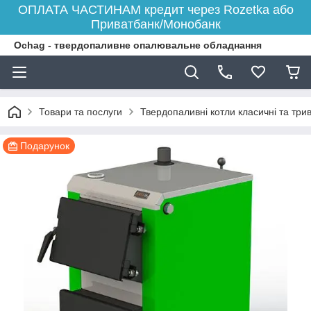
ОПЛАТА ЧАСТИНАМ кредит через Rozetka або
Приватбанк/Монобанк
Ochag - твердопаливне опалювальне обладнання
Товари та послуги
Твердопаливні котли класичні та три
Подарунок