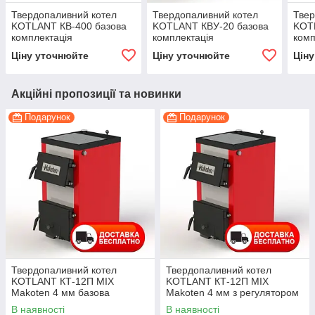
Твердопаливний котел
Твердопаливний котел
Твер
KOTLANT КВ-400 базова
KOTLANT КВУ-20 базова
KOT
комплектація
комплектація
комп
Ціну уточнюйте
Ціну уточнюйте
Цін
Акційні пропозиції та новинки
Подарунок
Подарунок
Твердопаливний котел
Твердопаливний котел
KOTLANT КТ-12П MIX
KOTLANT КТ-12П MIX
Makoten 4 мм базова
Makoten 4 мм з регулятором
комплектація з плитою
тяги з плитою
В наявності
В наявності