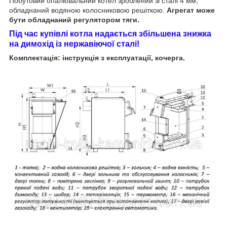
Побутовий опалювальний котел зроблений зі сталі 4 мм,
обладнаний водяною колосниковою решіткою.
Агрегат може
бути обладнаний регулятором тяги.
Під час купівлі котла надається збільшена знижка
на димохід із нержавіючої сталі!
Комплектація: інструкція з експлуатації, кочерга.