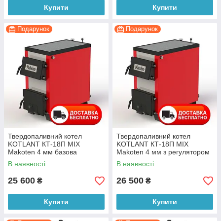
Купити
Купити
Подарунок
Подарунок
Твердопаливний котел
Твердопаливний котел
KOTLANT КТ-18П MIX
KOTLANT КТ-18П MIX
Makoten 4 мм базова
Makoten 4 мм з регулятором
комплектація з плитою
тяги з плитою
В наявності
В наявності
25 600
26 500
₴
₴
Купити
Купити