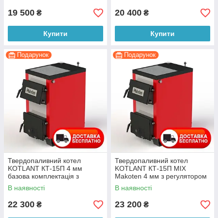
19 500
20 400
₴
₴
Купити
Купити
Подарунок
Подарунок
Твердопаливний котел
Твердопаливний котел
KOTLANT КТ-15П 4 мм
KOTLANT КТ-15П MIX
базова комплектація з
Makoten 4 мм з регулятором
плитою
тяги з плитою
В наявності
В наявності
22 300
23 200
₴
₴