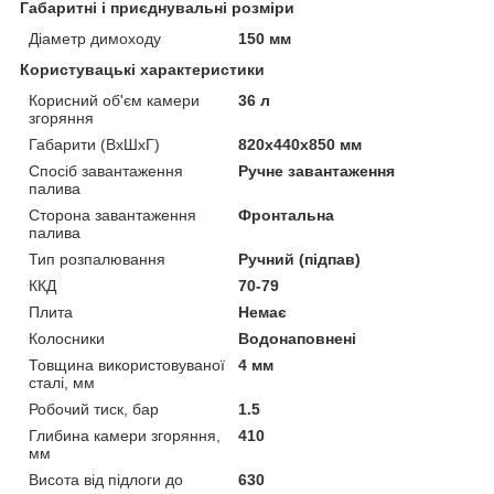
Габаритні і приєднувальні розміри
Діаметр димоходу
150 мм
Користувацькі характеристики
Корисний об'єм камери
36 л
згоряння
Габарити (ВхШхГ)
820x440x850 мм
Спосіб завантаження
Ручне завантаження
палива
Сторона завантаження
Фронтальна
палива
Тип розпалювання
Ручний (підпав)
ККД
70-79
Плита
Немає
Колосники
Водонаповнені
Товщина використовуваної
4 мм
сталі, мм
Робочий тиск, бар
1.5
Глибина камери згоряння,
410
мм
Висота від підлоги до
630