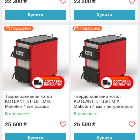
22 300
23 200
₴
₴
Купити
Купити
Подарунок
Подарунок
Твердопаливний котел
Твердопаливний котел
KOTLANT КТ-18П MIX
KOTLANT КТ-18П MIX
Makoten 4 мм базова
Makoten 4 мм з регулятором
комплектація з плитою
тяги з плитою
В наявності
В наявності
25 600
26 500
₴
₴
Купити
Купити