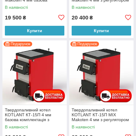
комплектація з плитою
тяги з плитою
В наявності
В наявності
19 500
20 400
₴
₴
Купити
Купити
Подарунок
Подарунок
Твердопаливний котел
Твердопаливний котел
KOTLANT КТ-15П 4 мм
KOTLANT КТ-15П MIX
базова комплектація з
Makoten 4 мм з регулятором
плитою
тяги з плитою
В наявності
В наявності