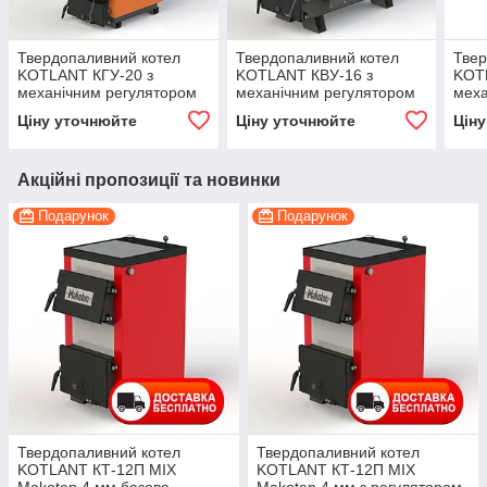
Твердопаливний котел
Твердопаливний котел
Твер
KOTLANT КГУ-20 з
KOTLANT КВУ-16 з
KOT
механічним регулятором
механічним регулятором
меха
тяги
тяги
тяги
Ціну уточнюйте
Ціну уточнюйте
Цін
Акційні пропозиції та новинки
Подарунок
Подарунок
Твердопаливний котел
Твердопаливний котел
KOTLANT КТ-12П MIX
KOTLANT КТ-12П MIX
Makoten 4 мм базова
Makoten 4 мм з регулятором