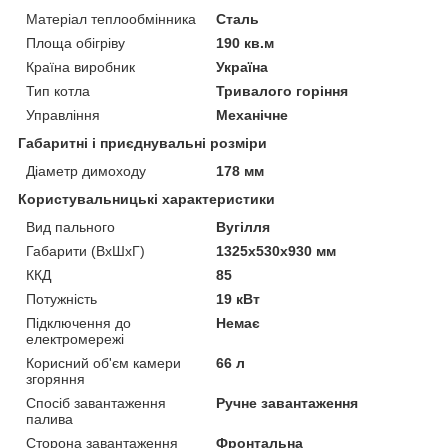
Матеріал теплообмінника
Сталь
Площа обігріву
190 кв.м
Країна виробник
Україна
Тип котла
Тривалого горіння
Управління
Механічне
Габаритні і приєднувальні розміри
Діаметр димоходу
178 мм
Користувальницькі характеристики
Вид пального
Вугілля
Габарити (ВхШхГ)
1325x530x930 мм
ККД
85
Потужність
19 кВт
Підключення до
Немає
електромережі
Корисний об'єм камери
66 л
згоряння
Спосіб завантаження
Ручне завантаження
палива
Сторона завантаження
Фронтальна