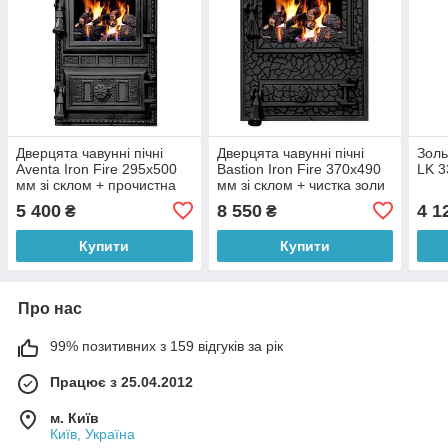
Дверцята чавунні пічні
Дверцята чавунні пічні
Золь
Aventa Iron Fire 295х500
Bastion Iron Fire 370х490
LK 3
мм зі склом + прочистна
мм зі склом + чистка золи
дверка з регулятором тяги
з регулятором тяги
5 400
8 550
4 1
₴
₴
Купити
Купити
Про нас
99% позитивних з 159 відгуків за рік
Працює з 25.04.2012
м. Київ
Київ, Україна