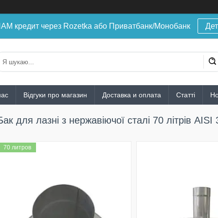
 кредит через Rozetka або Приватбанк/Монобанк
Дет
нас
Відгуки про магазин
Доставка и оплата
Статті
Н
Бак для лазні з нержавіючої сталі 70 літрів AIS
70 литров