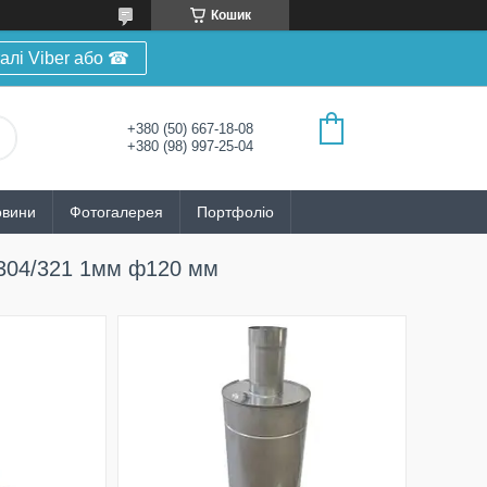
Кошик
алі Viber або ☎
+380 (50) 667-18-08
+380 (98) 997-25-04
овини
Фотогалерея
Портфоліо
I 304/321 1мм ф120 мм