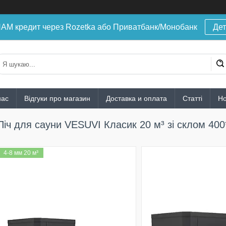
 кредит через Rozetka або Приватбанк/Монобанк
Дет
нас
Відгуки про магазин
Доставка и оплата
Статті
Н
Піч для сауни VESUVI Класик 20 м³ зі склом 40
4-8 мм 20 м³