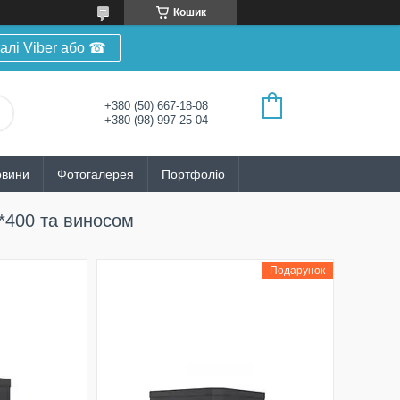
Кошик
алі Viber або ☎
+380 (50) 667-18-08
+380 (98) 997-25-04
овини
Фотогалерея
Портфоліо
0*400 та виносом
Подарунок