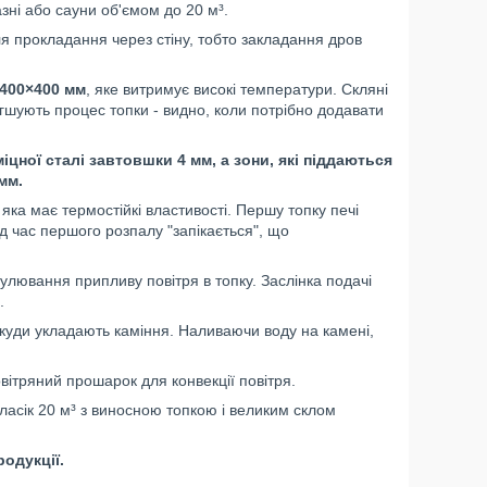
азні або сауни об'ємом до 20 м³.
я прокладання через стіну, тобто закладання дров
 400×400 мм
, яке витримує високі температури. Скляні
гшують процес топки - видно, коли потрібно додавати
іцної сталі завтовшки 4 мм, а зони, які піддаються
мм.
ка має термостійкі властивості. Першу топку печі
ід час першого розпалу "запікається", що
улювання припливу повітря в топку. Заслінка подачі
.
 куди укладають каміння. Наливаючи воду на камені,
ітряний прошарок для конвекції повітря.
Класік 20 м³ з виносною топкою і великим склом
одукції.