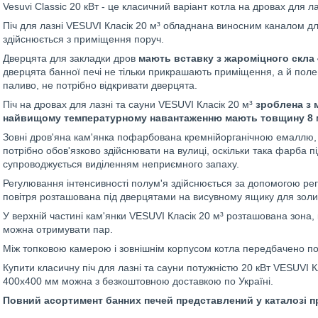
Vesuvi Classic 20 кВт - це класичний варіант котла на дровах для л
Піч для лазні VESUVI Класік 20 м³ обладнана виносним каналом дл
здійснюється з приміщення поруч.
Дверцята для закладки дров
мають вставку з жароміцного скла
дверцята банної печі не тільки прикрашають приміщення, а й поле
паливо, не потрібно відкривати дверцята.
Піч на дровах для лазні та сауни VESUVI Класік 20 м³
зроблена з м
найвищому температурному навантаженню мають товщину 8 
Зовні дров'яна кам'янка пофарбована кремнійорганічною емаллю, я
потрібно обов'язково здійснювати на вулиці, оскільки така фарба п
супроводжується виділенням неприємного запаху.
Регулювання інтенсивності полум'я здійснюється за допомогою рег
повітря розташована під дверцятами на висувному ящику для золи
У верхній частині кам'янки VESUVI Класік 20 м³ розташована зона,
можна отримувати пар.
Між топковою камерою і зовнішнім корпусом котла передбачено пов
Купити класичну піч для лазні та сауни потужністю 20 кВт VESUVI 
400х400 мм можна з безкоштовною доставкою по Україні.
Повний асортимент банних печей представлений у каталозі пр