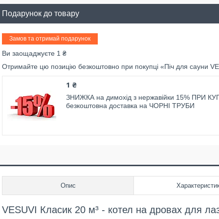
Подарунок до товару
Замов та отримай подарунок
Ви заощаджуєте 1 ₴
Отримайте цю позицію безкоштовно при покупці «Піч для сауни VE
1 ₴
ЗНИЖКА на димохід з нержавійки 15% ПРИ КУП
безкоштовна доставка на ЧОРНІ ТРУБИ
Опис
Характеристи
VESUVI Класик 20 м³ - котел на дровах для лаз