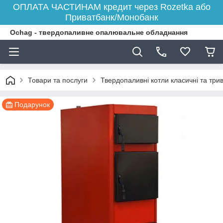
ОПЛАТА ЧАСТИНАМ кредит через Rozetka або
Приватбанк/Монобанк
Ochag - твердопаливне опалювальне обладнання
Товари та послуги
Твердопаливні котли класичні та три
Подарунок