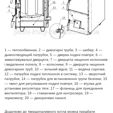
1 ― теплообмінник; 2 ― димогарні труби; 3 ― шибер; 4 ―
дымоотводящий патрубок; 5 ― дверка подачі повітря; 6 ―
завантажувальні дверцята; 7 ― дверцята чищення колосників
і видалення попелу; 8 ― колосники; 9 ― дверцята чищення
димогарних труб; 10 ― зольний відсік; 11 ― водяна сорочка;
12 ― патрубок подачі теплоносія в систему; 13 ― зворотний
патрубок; 14 ― патрубок для встановлення групи безпеки; 15
― гвинт для регулювання подачі повітря; 16 ― втулка для
установки регулятора тяги; 17 ― фланець для приєднання
вентилятора; 18 ― стаканчики для контролера; 19 ―
термометр; 20 ― декоративні панелі.
Додатково до твердопаливного котла можна придбати: