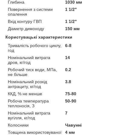
Глибина
1030 мм
Повернення з системи
1 1/2"
опалення
Вхід контуру ГВП
1 1/2"
Діаметр димоходу
150 мм
Користувацькі характеристики
Тривалість робочого циклу,
6-8
год
Номінальний витрата
14
дров, кг/год
Робочий тиск води, МПа,
0.2
не більше
Номінальний розхід
3.8
антрациту, кг/год
ККД, % не менше
75-80
Робоча температура
50-90
теплоносія, З
Номінальний витрата
7
вугілля, кг/год
Колосники
Чавунні
Товщина використовуваної
4 мм