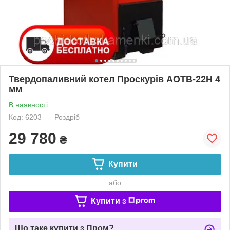
Твердопаливний котел Проскурів АОТВ-22Н 4
мм
В наявності
Код: 6203
Роздріб
29 780
₴
Купити
або
Купити з
Що таке купити з Пром?