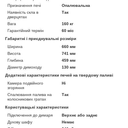
Призначення печі
Опалювальна
Наявність скла в
Так
дверцятах
Вага
160 кг
Гарантійний термін
60 міс
Габаритні і приєднувальні розміри
Ширина
660 мм
Висота
741 мм
Глибина
459 мм
Діаметр димоходу
130 мм
Додаткові характеристики печей на твердому паливі
Камера подвійного
Ні
згоряння
Спалювання палива на
Так
колосникових гратах
Користувацькі характеристики
Підключення до димаря
Верхнє або заднє
Духову шафу
Немає