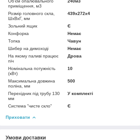
Об'єм опалювального
240м3
приміщення, м3
Розмір головного скла,
439х272х4
ШхВхГ, мм
Зольний ящик
Є
Конфорка
Немає
Топка
Чавун
Шибер на димоході
Немає
На якому паливі працює
Дрова
піч
Номінальна потужність
10
(кВт)
Максимальна довжина
500
поліна, мм
Перехідник під трубу 130
У комплекті
мм
Система "чисте скло"
Є
Приховати
Умови доставки