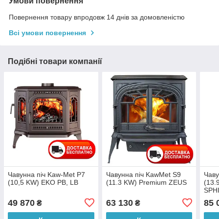
Умови повернення
Повернення товару впродовж 14 днів за домовленістю
Всі умови повернення
Подібні товари компанії
Чавунна піч Kaw-Met P7
Чавунна піч KawMet S9
Чаву
(10,5 KW) EKO PB, LB
(11.3 KW) Premium ZEUS
(13.
SPH
49 870
63 130
85 
₴
₴