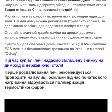
Піч
з бічним і фронтальним завантаженням дров
повністю
чавунна. Фронтальні дверцята обладнані термостійким склом.
Задня стінка та бічна посилені (подвійні).
Містка топка має колосники, нижче яких, розміщен ящик для
золи. Піч для дому можна регулювати (тривалість горіння) за
допомогою заслінки для подавання повітря в топку.
Строгий, класичний дизайн каміна на дровах дає змогу
встановлювати його в приміщеннях із будь-яким інтер'єром.
Купити піч для опалення дома KawMet S13 (10 KW) Premium
EOS можна з безкоштовною доставкою по Україні в магазині
"Ochag".
Під час купівлі печі надаємо збільшену знижку на
димохід із нержавіючої сталі!
Перше розпалювання печі рекомендується
проводити на вулиці, оскільки під час початкового
нагрівання відбувається полімеризація
термостійкої фарби.