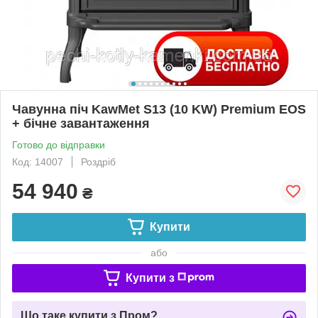
Чавунна піч KawMet S13 (10 KW) Premium EOS
+ бічне завантаження
Готово до відправки
Код: 14007
Роздріб
54 940
₴
Купити
або
Купити з
Що таке купити з Пром?