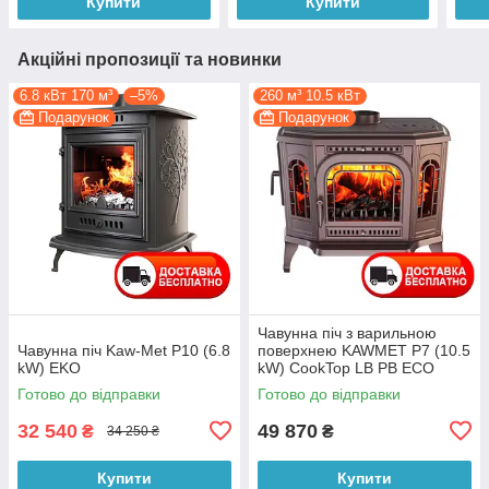
Купити
Купити
Акційні пропозиції та новинки
6.8 кВт 170 м³
–5%
260 м³ 10.5 кВт
Подарунок
Подарунок
Чавунна піч з варильною
Чавунна піч Kaw-Met P10 (6.8
поверхнею KAWMET P7 (10.5
kW) EKO
kW) CookTop LB PB ECO
Готово до відправки
Готово до відправки
32 540
49 870
₴
₴
34 250 ₴
Купити
Купити