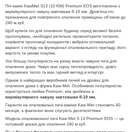
Піч-камін KawMet S13 (10 KW) Premium EOS виготовлена з
вермікулярного чавуну завтовшки 8-10 мм. Дров'яна піч
призначена для повітряного опалення приміщень об'ємом до
240 м.куб.
Щоб купити піч для опалення будинку серед великої безлічі
пропонувань, необхідно ретельно промоніторити питання,
порівняти пропозиції конкурентів і вибрати оптимальний
варіант, з огляду на функціонал опалювального приладу, його
вартість та умови покупки.
Усе більшу популярність на ринку мають чавунні печі для
опалення дома. Чавун має гарну теплопровідність, довго
випромінює тепло та має гарний вигляд в інтер'єрі.
Одним із найкращих виробників печей на дровах для
опалення дома є фірма Kaw-Met. Особливою популярністю
користується лінійка Premium, яка зроблена
з
вермікулярного чавуну завтовшки 8-10 мм.
Гарантія на опалювальні печі-каміни Kaw-Met становить 60
місяців, а фактично вони слугують десятиліттями.
Модель опалювальної печі Kaw-Met S 13 Premium EOS — це
потужний зразок для опалення 240 м куб.