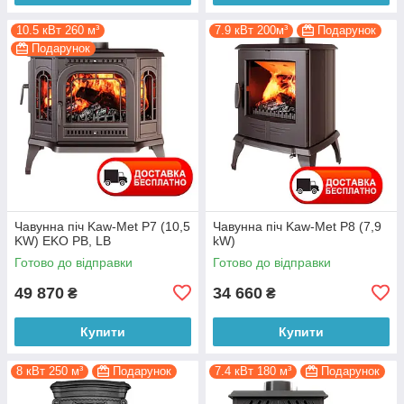
10.5 кВт 260 м³
7.9 кВт 200м³
Подарунок
Подарунок
Чавунна піч Kaw-Met P7 (10,5
Чавунна піч Kaw-Met P8 (7,9
KW) EKO PB, LB
kW)
Готово до відправки
Готово до відправки
49 870
34 660
₴
₴
Купити
Купити
8 кВт 250 м³
Подарунок
7.4 кВт 180 м³
Подарунок