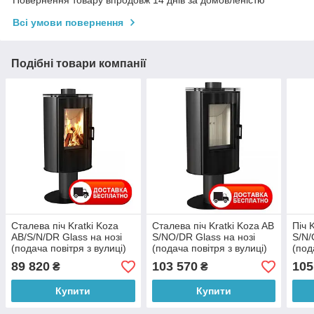
Повернення товару впродовж 14 днів за домовленістю
Всі умови повернення
Подібні товари компанії
Сталева піч Kratki Koza
Сталева піч Kratki Koza AB
Піч 
AB/S/N/DR Glass на нозі
S/NO/DR Glass на нозі
S/N/
(подача повітря з вулиці)
(подача повітря з вулиці)
(под
подвійне скло + декор
обертова + декор на склі
що о
89 820
103 570
105
₴
₴
Купити
Купити