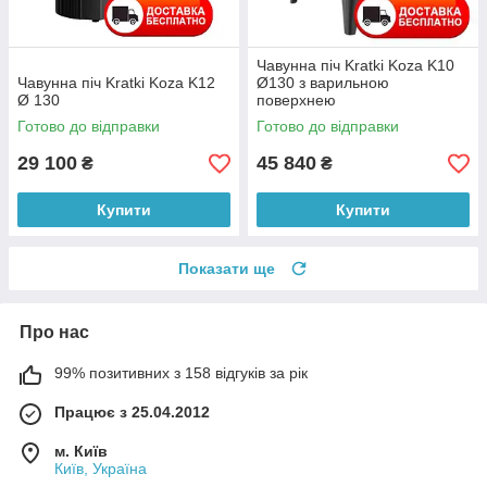
Чавунна піч Kratki Koza K10
Чавунна піч Kratki Koza K12
Ø130 з варильною
Ø 130
поверхнею
Готово до відправки
Готово до відправки
29 100
45 840
₴
₴
Купити
Купити
Показати ще
Про нас
99% позитивних з 158 відгуків за рік
Працює з 25.04.2012
м. Київ
Київ, Україна