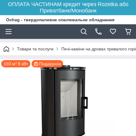
ОПЛАТА ЧАСТИНАМ кредит через Rozetka або
Приватбанк/Монобанк
Ochag - твердопаливне опалювальне обладнання
Товари та послуги
Печі-каміни на дровах тривалого гор
160 м³ 8 кВт
Подарунок