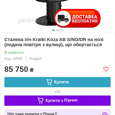
Сталева піч Kratki Koza AB S/NO/DR на нозі
(подача повітря з вулиці), що обертається
В наявності
Код: 18042
Роздріб
85 750
₴
Купити
або
Купити з
Що таке купити з Пром?