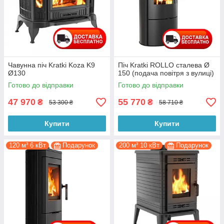
Чавунна піч Kratki Koza K9
Піч Kratki ROLLO сталева Ø
Ø130
150 (подача повітря з вулиці)
Готово до відправки
Готово до відправки
47 970
55 770
₴
₴
53 300 ₴
58 710 ₴
Купити
Купити
120 м³ 6 кВт
Подарунок
200 м³ 10 кВт
Подарунок