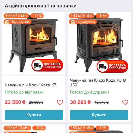
Акційні пропозиції та новинки
100 м³ 5 кВт
–17%
180 м³ 8 кВт
–10%
Подарунок
Подарунок
Чавунна піч Kratki Koza K6 Ø
Чавунна піч Kratki Koza K7
150
Готово до відправки
Готово до відправки
23 550
38 290
₴
₴
28 380 ₴
42 540 ₴
Купити
Купити
200 м³ 10 кВт
–10%
180 м³ 8 кВт
–10%