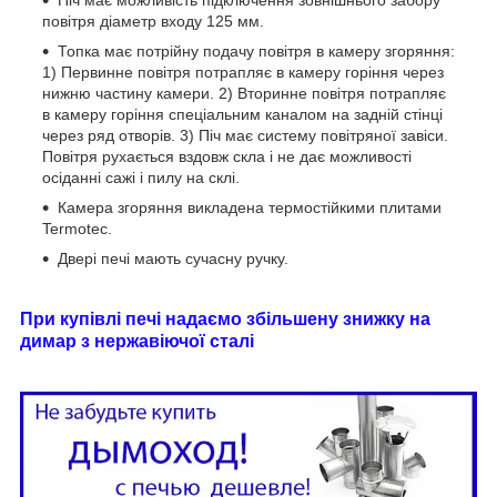
Піч має можливість підключення зовнішнього забору
повітря діаметр входу 125 мм.
Топка має потрійну подачу повітря в камеру згоряння:
1) Первинне повітря потрапляє в камеру горіння через
нижню частину камери. 2) Вторинне повітря потрапляє
в камеру горіння спеціальним каналом на задній стінці
через ряд отворів. 3) Піч має систему повітряної завіси.
Повітря рухається вздовж скла і не дає можливості
осіданні сажі і пилу на склі.
Камера згоряння викладена термостійкими плитами
Termotec.
Двері печі мають сучасну ручку.
При купівлі печі надаємо збільшену знижку на
димар з нержавіючої сталі