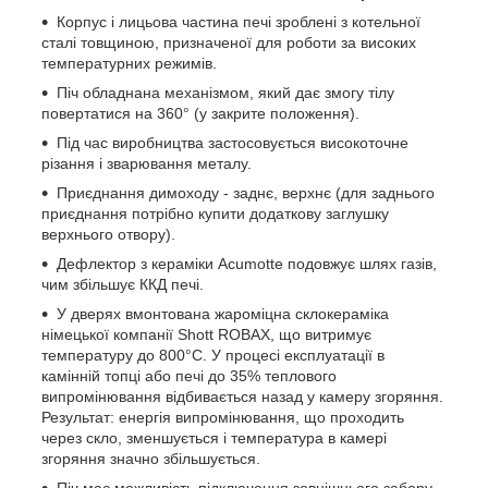
Корпус і лицьова частина печі зроблені з котельної
сталі товщиною, призначеної для роботи за високих
температурних режимів.
Піч обладнана механізмом, який дає змогу тілу
повертатися на 360° (у закрите положення).
Під час виробництва застосовується високоточне
різання і зварювання металу.
Приєднання димоходу - заднє, верхнє (для заднього
приєднання потрібно купити додаткову заглушку
верхнього отвору).
Дефлектор з кераміки Acumotte подовжує шлях газів,
чим збільшує ККД печі.
У дверях вмонтована жароміцна склокераміка
німецької компанії Shott ROBAX, що витримує
температуру до 800°C. У процесі експлуатації в
камінній топці або печі до 35% теплового
випромінювання відбивається назад у камеру згоряння.
Результат: енергія випромінювання, що проходить
через скло, зменшується і температура в камері
згоряння значно збільшується.