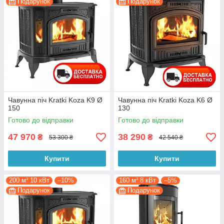
Подарунок
Подарунок
Чавунна піч Kratki Koza K9 Ø
Чавунна піч Kratki Koza K6 Ø
150
130
Готово до відправки
Готово до відправки
47 970
38 290
₴
₴
53 300 ₴
42 540 ₴
Купити
Купити
200 м³ 10 кВт
–10%
160 м³ 8 кВт
–5%
Подарунок
Подарунок