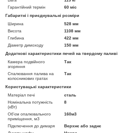
Гарантійний термін
60 міс
Габаритні і приєднувальні розміри
Ширина
528 мм
Висота
1108 мм
Глибина
422 мм
Діаметр димоходу
150 мм
Додаткові характеристики печей на твердому паливі
Камера подвійного
Так
згоряння
Спалювання палива на
Так
колосникових гратах
Користувацькі характеристики
Матеріал печі
сталь
Номінальна потужність
8
(кВт)
Об'єм опалювального
160м3
приміщення, м3
Підключення до димаря
Верхнє або заднє
Духову шафу
Немає