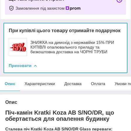
Замовлення під захистом
При купівлі цього товару отримайте подарунок
ЗНИЖКА на димохід з нержавійки 15% ПРИ
КУПІВЛІ опалювального приладу та
безкоштовна доставка на ЧОРНІ ТРУБИ
Приховати
Опис
Характеристики
Доставка
Оплата
Умови п
Опис
Піч-камін Kratki Koza AB S/NO/DR, що
обертається для опалення будинку
Сталева піч Kratki Koza AB S/NO/DR Glass переваги: