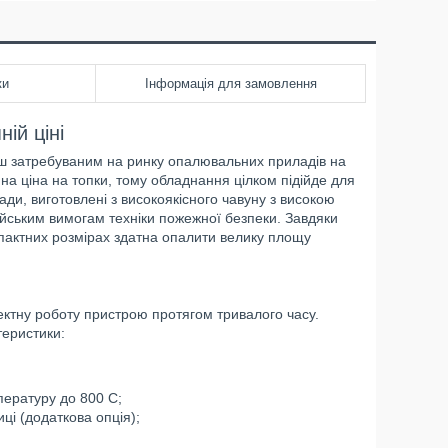
ки
Інформація для замовлення
ій ціні
ш затребуваним на ринку опалювальних приладів на
на ціна на топки, тому обладнання цілком підійде для
ади, виготовлені з високоякісного чавуну з високою
ейським вимогам техніки пожежної безпеки. Завдяки
мпактних розмірах здатна опалити велику площу
ктну роботу пристрою протягом тривалого часу.
теристики:
пературу до 800 С;
иці (додаткова опція);