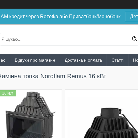
 кредит через Rozetka або Приватбанк/Монобанк
Дет
нас
Відгуки про магазин
Доставка и оплата
Статті
Н
Камінна топка Nordflam Remus 16 кВт
16 кВт