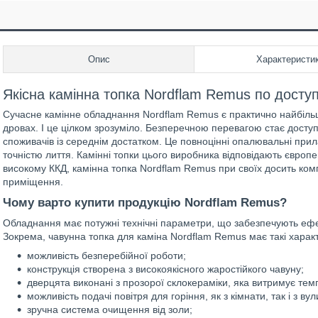
Опис
Характеристи
Якісна камінна топка Nordflam Remus по доступн
Сучасне камінне обладнання Nordflam Remus є практично найбіль
дровах. І це цілком зрозуміло. Безперечною перевагою стає доступ
споживачів із середнім достатком. Це повноцінні опалювальні прил
точністю лиття. Камінні топки цього виробника відповідають європ
високому ККД, камінна топка Nordflam Remus при своїх досить ко
приміщення.
Чому варто купити продукцію Nordflam Remus?
Обладнання має потужні технічні параметри, що забезпечують ефе
Зокрема, чавунна топка для каміна Nordflam Remus має такі харак
можливість безперебійної роботи;
конструкція створена з високоякісного жаростійкого чавуну;
дверцята виконані з прозорої склокераміки, яка витримує тем
можливість подачі повітря для горіння, як з кімнати, так і з вул
зручна система очищення від золи;