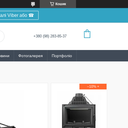
Кошик
алі Viber або ☎
+380 (98) 283-85-37
овини
Фотогалерея
Портфоліо
–10%