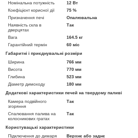
Номінальна потужність
12 Вт
Коефіцієнт корисної дії
75 %
Призначення печі
Опалювальна
Наявність скла в
Так
дверцятах
Вага
164.5 кг
Гарантійний термін
60 міс
Габаритні і приєднувальні розміри
Ширина
766 мм
Висота
770 мм
Глибина
523 мм
Діаметр димоходу
180 мм
Додаткові характеристики печей на твердому паливі
Камера подвійного
Так
згоряння
Спалювання палива на
Так
колосникових гратах
Користувацькі характеристики
Підключення до димаря
Верхнє або заднє