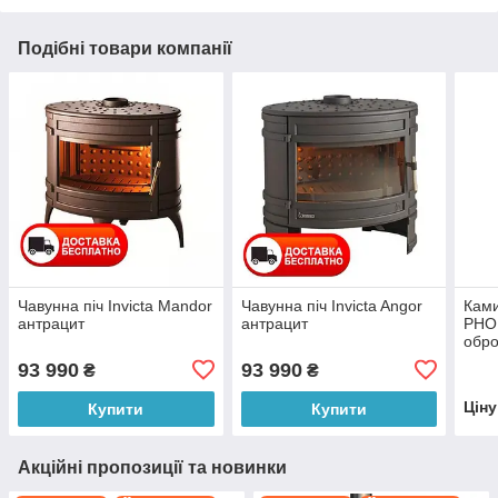
Подібні товари компанії
Чавунна піч Invicta Mandor
Чавунна піч Invicta Angor
Ками
антрацит
антрацит
PHO
обр
93 990
93 990
₴
₴
Цін
Купити
Купити
Акційні пропозиції та новинки