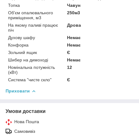
Топка
Чавун
Об'єм опалювального
250м3
приміщення, м3
На якому паливі працює
Дрова
піч
Духову шафу
Немає
Конфорка
Немає
Зольний ящик
Є
Шибер на димоході
Немає
Номінальна потужність
12
(кВт)
Система "чисте скло"
Є
Приховати
Умови доставки
Нова Пошта
Самовивіз