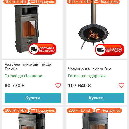
160 м³ 8 кВт
Подарунок
130 м³ 7 кВт
Подарунок
Чавунна піч-камін Invicta
Treville
Чавунна піч Invicta Brio
Готово до відправки
Готово до відправки
60 770
107 640
₴
₴
Купити
Купити
160 м³ 8 кВт
Подарунок
200 м³ 10 кВт
Подарунок