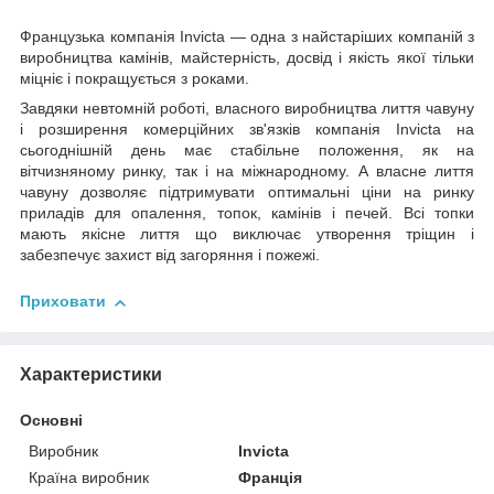
Французька компанія Invicta — одна з найстаріших компаній з
виробництва камінів, майстерність, досвід і якість якої тільки
міцніє і покращується з роками.
Завдяки невтомній роботі, власного виробництва лиття чавуну
і розширення комерційних зв'язків компанія Invicta на
сьогоднішній день має стабільне положення, як на
вітчизняному ринку, так і на міжнародному. А власне лиття
чавуну дозволяє підтримувати оптимальні ціни на ринку
приладів для опалення, топок, камінів і печей. Всі топки
мають якісне лиття що виключає утворення тріщин і
забезпечує захист від загоряння і пожежі.
Приховати
Характеристики
Основні
Виробник
Invicta
Країна виробник
Франція