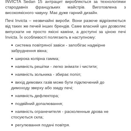
INVICTA Sedan 15 антрацит виробляється за технологіями
стародавніх французьких майстрів. Виготовлена з
високоякісного чавуну. Має дуже гарний дизайн.
Печі Invicta – незвичайні вироби. Вони разюче відрізняються
від таких же печей інших брендів. Саме власний цех дозволяє
випускати не просто якісні каміни, а доступні за ціною печі
Invicta. Їх особливості полягають в наступному:
система повітряної завіси - запобігає надмірне
забруднення вікна;
широка колірна гамма;
наявність решітки - легко знімати і чистити;
наявність зольника - збирає попіл;
вихід димових газів може бути підключений до
димоходу зверху або ззаду печі;
наявність дефлектора;
подвійний допалювання;
наявність огранечителя - расколенные дрова не
стосуються скла;
регулювання подачі повітря.