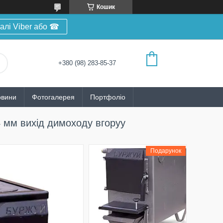
Кошик
алі Viber або ☎
+380 (98) 283-85-37
овини
Фотогалерея
Портфоліо
 мм вихід димоходу вгоруу
Подарунок