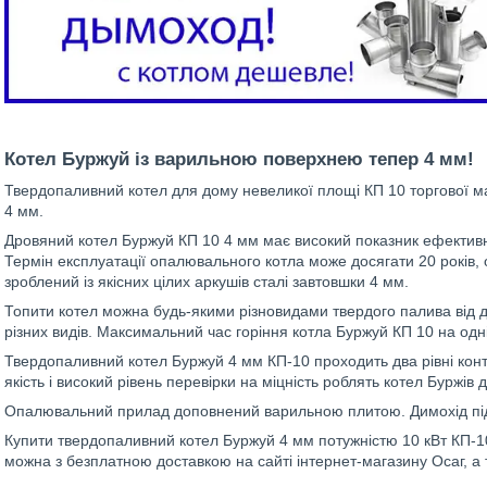
Котел Буржуй із варильною поверхнею тепер 4 мм!
Твердопаливний котел для дому невеликої площі КП 10 торгової м
4 мм.
Дровяний котел Буржуй КП 10 4 мм має високий показник ефективно
Термін експлуатації опалювального котла може досягати 20 років,
зроблений із якісних цілих аркушів сталі завтовшки 4 мм.
Топити котел можна будь-якими різновидами твердого палива від д
різних видів. Максимальний час горіння котла Буржуй КП 10 на одні
Твердопаливний котел Буржуй 4 мм КП-10 проходить два рівні конт
якість і високий рівень перевірки на міцність роблять котел Буржів
Опалювальний прилад доповнений варильною плитою. Димохід під'
Купити твердопаливний котел Буржуй 4 мм потужністю 10 кВт КП-10
можна з безплатною доставкою на сайті інтернет-магазину Осаг, а т