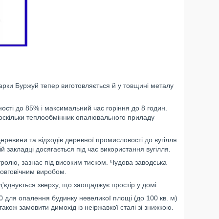
арки Буржуй тепер виготовляється й у товщині металу
сті до 85% і максимальний час горіння до 8 годин.
 оскільки теплообмінник опалювального приладу
еревини та відходів деревної промисловості до вугілля
й закладці досягається під час використання вугілля.
ролю, зазнає під високим тиском. Чудова заводська
 довговічним виробом.
єднується зверху, що заощаджує простір у домі.
 для опалення будинку невеликої площі (до 100 кв. м)
акож замовити димохід із неіржавкої сталі зі знижкою.