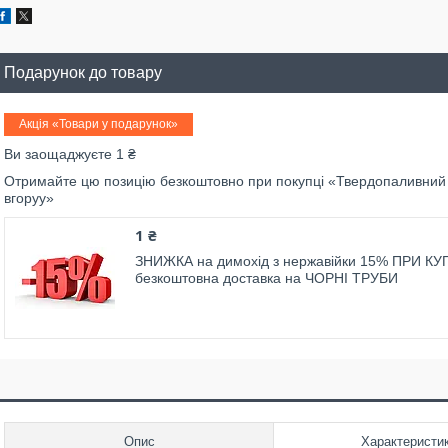
Подарунок до товару
Акція «Товари у подарунок»
Ви заощаджуєте 1 ₴
Отримайте цю позицію безкоштовно при покупці «Твердопаливний 
вгоруу»
1 ₴
ЗНИЖКА на димохід з нержавійки 15% ПРИ КУП
безкоштовна доставка на ЧОРНІ ТРУБИ
Опис
Характеристи