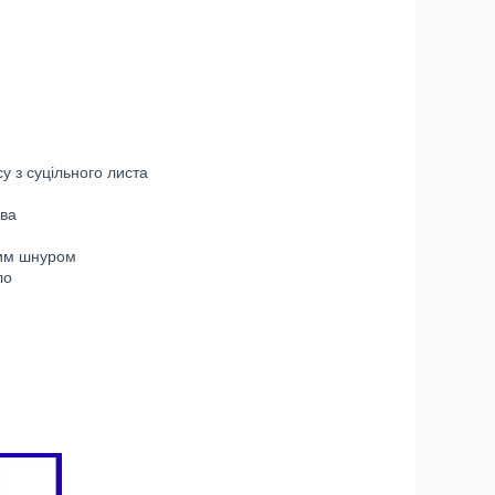
у з суцільного листа
ова
ним шнуром
ло