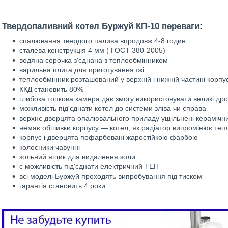
Твердопаливний котел Буржуй КП-10 переваги:
спалювання твердого палива впродовж 4-8 годин
сталева конструкція 4 мм ( ГОСТ 380-2005)
водяна сорочка з'єднана з теплообмінником
варильна плита для приготування їжі
теплообмінник розташований у верхній і нижній частині корпус
ККД становить 80%
глибока топкова камера дає змогу використовувати великі др
можливість під'єднати котел до системи зліва чи справа
верхнє дверцята опалювального приладу ущільнені кераміч
немає обшивки корпусу — котел, як радіатор випромінює теп
корпус і дверцята пофарбовані жаростійкою фарбою
колосники чавунні
зольний ящик для видалення золи
є можливість під'єднати електричний ТЕН
всі моделі Буржуй проходять випробування під тиском
гарантія становить 4 роки.