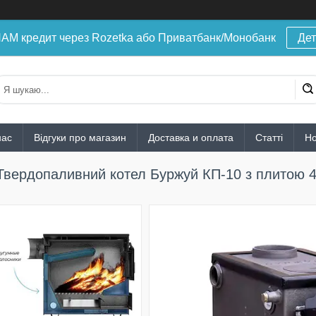
 кредит через Rozetka або Приватбанк/Монобанк
Дет
нас
Відгуки про магазин
Доставка и оплата
Статті
Н
Твердопаливний котел Буржуй КП-10 з плитою 4