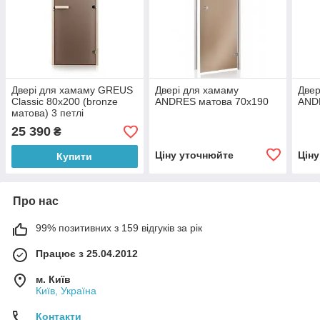
Двері для хамаму GREUS
Двері для хамаму
Двер
Classic 80х200 (bronze
ANDRES матова 70х190
AND
матова) 3 петлі
25 390
₴
Ціну уточнюйте
Цін
Купити
Про нас
99% позитивних з 159 відгуків за рік
Працює з 25.04.2012
м. Київ
Київ, Україна
Контакти