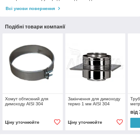
Всі умови повернення
Подібні товари компанії
Хомут обтискний для
Закінчення для димоходу
Труб
димоходу AISI 304
термо 1 мм AISI 304
метр
від
Ціну уточнюйте
Ціну уточнюйте