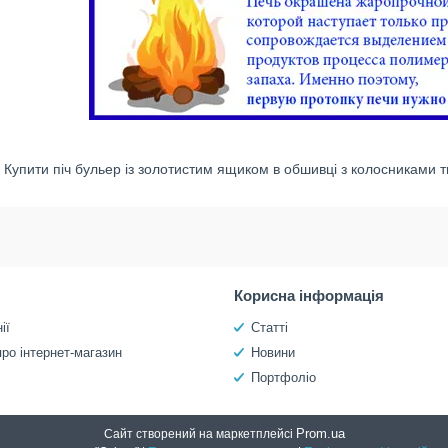
Купити піч бульер із золотистим ящиком в обшивці з колосниками т
Корисна інформація
ії
Статті
про інтернет-магазин
Новини
Портфоліо
Prom.ua
Сайт створений на маркетплейсі