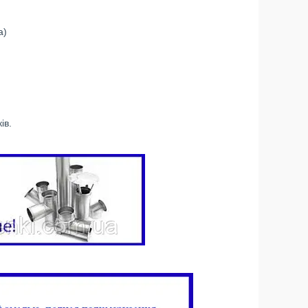
а)
ів.