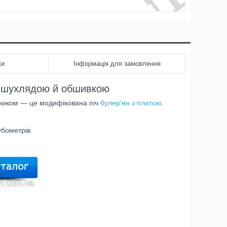
ки
Інформація для замовлення
ою шухлядою й обшивкою
ьником — це модифікована піч
булер'ян з плитою
.
убометрів.