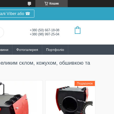
Кошик
алі Viber або ☎
+380 (50) 667-18-08
+380 (98) 997-25-04
овини
Фотогалерея
Портфоліо
 великим склом, кожухом, обшивкою та
Подарунок