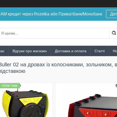
 кредит через Rozetka або Приватбанк/Монобанк
Дет
нас
Відгуки про магазин
Доставка и оплата
Статті
Н
Buller 02 на дровах із колосниками, зольником,
підставкою
400м³ 4мм