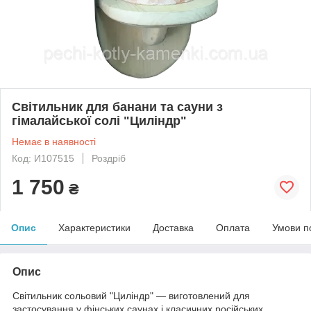
Світильник для банани та сауни з
гімалайської солі "Циліндр"
Немає в наявності
Код: И107515
Роздріб
1 750
₴
Опис
Характеристики
Доставка
Оплата
Умови п
Опис
Світильник сольовий "Циліндр" — виготовлений для
застосування у фінських саунах і класичних російських