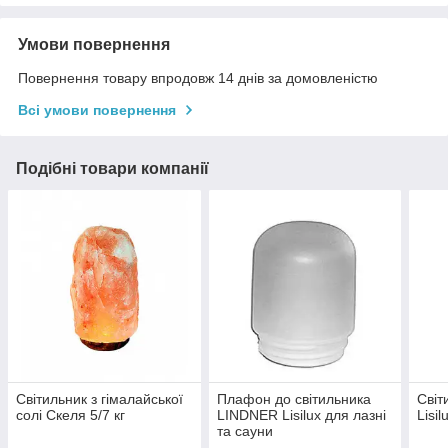
Умови повернення
Повернення товару впродовж 14 днів за домовленістю
Всі умови повернення
Подібні товари компанії
Світильник з гімалайської
Плафон до світильника
Світ
солі Скеля 5/7 кг
LINDNER Lisilux для лазні
Lisi
та сауни