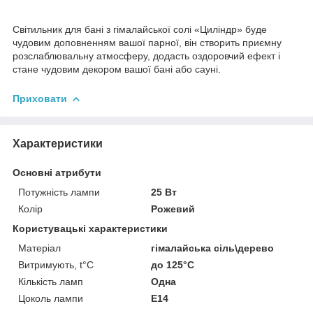
Світильник для бані з гімалайської солі «Циліндр» буде
чудовим доповненням вашої парної, він створить приємну
розслаблювальну атмосферу, додасть оздоровчий ефект і
стане чудовим декором вашої бані або сауні.
Приховати
Характеристики
Основні атрибути
Потужність лампи
25 Вт
Колір
Рожевий
Користувацькі характеристики
Матеріал
гімалайська сіль\дерево
Витримують, t°С
до 125°С
Кількість ламп
Одна
Цоколь лампи
Е14