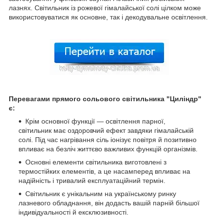
лазнях. Світильник із рожевої гімалайської солі цілком може
використовуватися як основне, так і декодувальне освітлення.
Перевагами прямого сольового світильника "Циліндр"
є:
Крім основної функції — освітлення парної,
світильник має оздоровчий ефект завдяки гімалайській
солі. Під час нагрівання сіль іонізує повітря й позитивно
впливає на безліч життєво важливих функцій організмів.
Основні елементи світильника виготовлені з
термостійких елементів, а це насамперед впливає на
надійність і тривалий експлуатаційний термін.
Світильник є унікальним на українському ринку
лазневого обладнання, він додасть вашій парній більшої
індивідуальності й ексклюзивності.