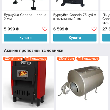
Буржуйка Canada Шалена
Буржуйка Canada 75 куб м
Піч 
2 мм
з зольником 2 мм
Cana
скло
5 999
6 599
27 
₴
₴
Купити
Купити
Акційні пропозиції та новинки
120 м³ 4 мм
Подарунок
130м³ 3мм
Подарунок