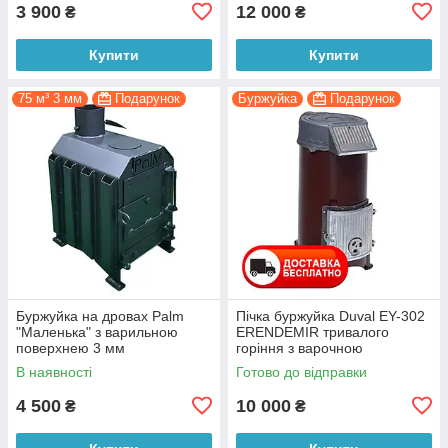
3 900
12 000
₴
₴
Купити
Купити
75 м³ 3 мм
Подарунок
Буржуйка
Подарунок
Буржуйка на дровах Palm
Пічка буржуйка Duval EY-302
"Маленька" з варильною
ERENDEMIR тривалого
поверхнею 3 мм
горіння з варочною
поверхнею
В наявності
Готово до відправки
4 500
10 000
₴
₴