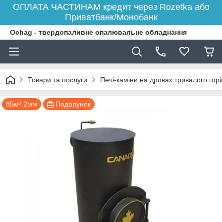
ОПЛАТА ЧАСТИНАМ кредит через Rozetka або
Приватбанк/Монобанк
Ochag - твердопаливне опалювальне обладнання
Товари та послуги
Печі-каміни на дровах тривалого гор
85м³ 2мм
Подарунок