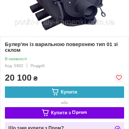
Булер'ян із варильною поверхнею тип 01 зі
склом
В наявності
Код: 5902
Роздріб
20 100
₴
Купити
або
Купити з
Що таке купити з Пром?