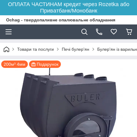
ОПЛАТА ЧАСТИНАМ кредит через Rozetka або
Приватбанк/Монобанк
Ochag - твердопаливне опалювальне обладнання
Товари та послуги
Печі булер'ян
Булер'ян із варил
200м³ 4мм
Подарунок