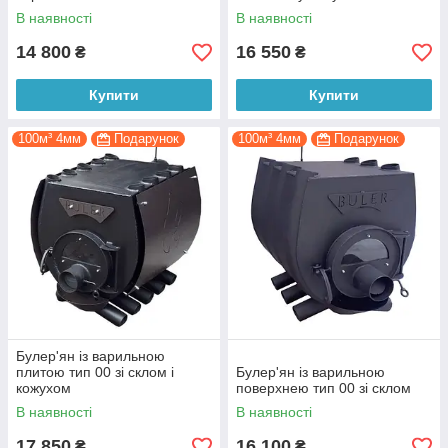
В наявності
В наявності
14 800
16 550
₴
₴
Купити
Купити
100м³ 4мм
Подарунок
100м³ 4мм
Подарунок
Булер'ян із варильною
плитою тип 00 зі склом і
Булер'ян із варильною
кожухом
поверхнею тип 00 зі склом
В наявності
В наявності
17 850
16 100
₴
₴