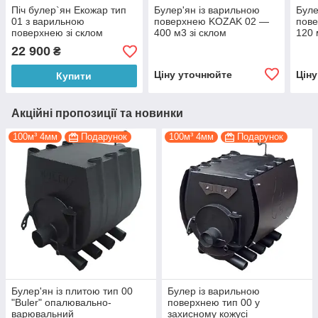
Піч булер`ян Екожар тип
Булер'ян із варильною
Буле
01 з варильною
поверхнею KOZAK 02 —
пов
поверхнею зі склом
400 м3 зі склом
120 
22 900
₴
Ціну уточнюйте
Цін
Купити
Акційні пропозиції та новинки
100м³ 4мм
Подарунок
100м³ 4мм
Подарунок
Булер'ян із плитою тип 00
Булер із варильною
"Buler" опалювально-
поверхнею тип 00 у
варювальний
захисному кожусі