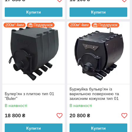
Купити
Купити
200м³ 4мм
Подарунок
200м³ 4мм
Подарунок
Буржуйка бульер'ян із
Булер'ян з плитою тип 01
варильною поверхнею та
"Buler"
захисним кожухом тип 01
В наявності
В наявності
18 800
20 800
₴
₴
Купити
Купити