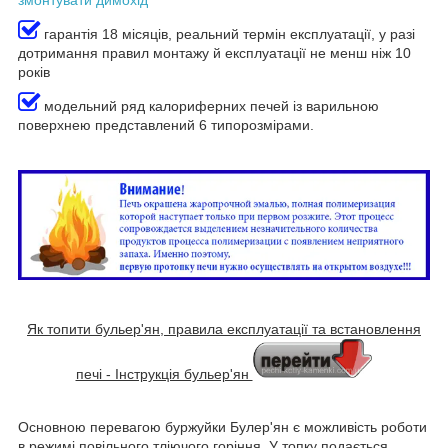
гарантія 18 місяців, реальний термін експлуатації, у разі
дотримання правил монтажу й експлуатації не менш ніж 10
років
модельний ряд калориферних печей із варильною
поверхнею представлений 6 типорозмірами.
Як топити бульер'ян, правила експлуатації та встановлення
печі - Інструкція бульер'ян
Основною перевагою буржуйки Булер'ян є можливість роботи
в режимі повільного тліючого горіння. У топку подається