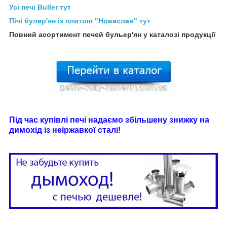
Усі печі Buller тут
Пічі булер'ян із плитою "Новаслав" тут
Повний асортимент печей бульер'ян у каталозі продукції
Під час купівлі печі надаємо збільшену знижку на
димохід із неіржавкої сталі!