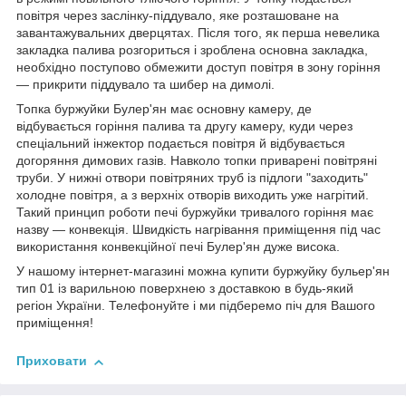
повітря через заслінку-піддувало, яке розташоване на
завантажувальних дверцятах. Після того, як перша невелика
закладка палива розгориться і зроблена основна закладка,
необхідно поступово обмежити доступ повітря в зону горіння
— прикрити піддувало та шибер на димолі.
Топка буржуйки Булер'ян має основну камеру, де
відбувається горіння палива та другу камеру, куди через
спеціальний інжектор подається повітря й відбувається
догоряння димових газів. Навколо топки приварені повітряні
труби. У нижні отвори повітряних труб із підлоги "заходить"
холодне повітря, а з верхніх отворів виходить уже нагрітий.
Такий принцип роботи печі буржуйки тривалого горіння має
назву — конвекція. Швидкість нагрівання приміщення під час
використання конвекційної печі Булер'ян дуже висока.
У нашому інтернет-магазині можна купити буржуйку бульер'ян
тип 01 із варильною поверхнею з доставкою в будь-який
регіон України. Телефонуйте і ми підберемо піч для Вашого
приміщення!
Приховати