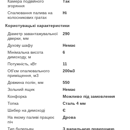
Камера подвійного
Так
згоряння
Спалювання палива на
Ні
колосникових гратах
Користувацькі характеристики
Діаметр завантажувальної
290
дверки, мм
Духову шафу
Немає
Мінімальна висота
6
димоходу, м
Потужність, кВт
11
Об'єм опалювального
200м3
приміщення, м3
Довжина полін, мм
550
Зольний ящик
Немає
Конфорка
Можливо під замовлення
Топка
Сталь 4 мм
Шибер на димоході
Є
На якому паливі працює
Дрова
піч
Тип булерьян
З варильною поверхнею