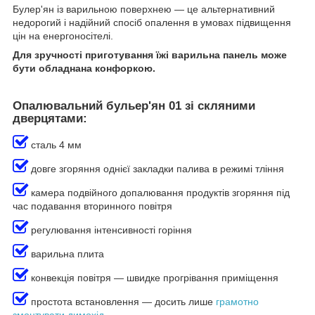
Булер'ян із варильною поверхнею — це альтернативний
недорогий і надійний спосіб опалення в умовах підвищення
цін на енергоносітелі.
Для зручності приготування їжі варильна панель може
бути обладнана конфоркою.
Опалювальний бульер'ян 01 зі скляними
дверцятами:
сталь 4 мм
довге згоряння однієї закладки палива в режимі тління
камера подвійного допалювання продуктів згоряння під
час подавання вторинного повітря
регулювання інтенсивності горіння
варильна плита
конвекція повітря — швидке прогрівання приміщення
простота встановлення — досить лише
грамотно
змонтувати димохід