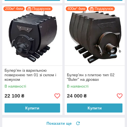
200м³ 4мм
Подарунок
400м³ 4мм
Подарунок
Булер'ян із варильною
поверхнею тип 01 зі склом і
Булер'ян з плитою тип 02
кожухом
"Buler" на дровах
В наявності
В наявності
22 100
24 000
₴
₴
Купити
Купити
Показати ще